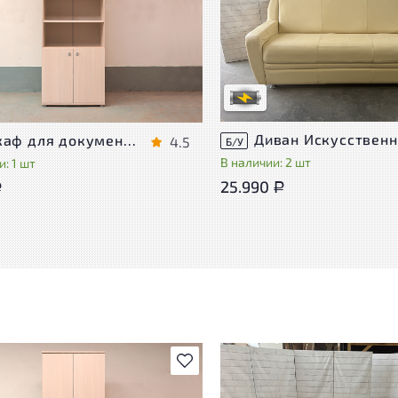
Степень износа находится на с
проверки. Вы можете уточнить
ра присутствуют незначительные
дополнительную информацию 
эксплуатации, не влияющие на
сотрудников магазина
во его использования
В обработке
степень износа
Шкаф для документов Vasanta ЛДСП Дуб Россия
4.5
Б/У
В наличии: 2 шт
: 1 шт
25.990
Р
Р
В избранное