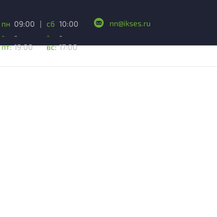
nn@ikses.ru
пн
09:00
|
сб
10:00
-
-
-
-
пт:
19:00
вс:
17:00