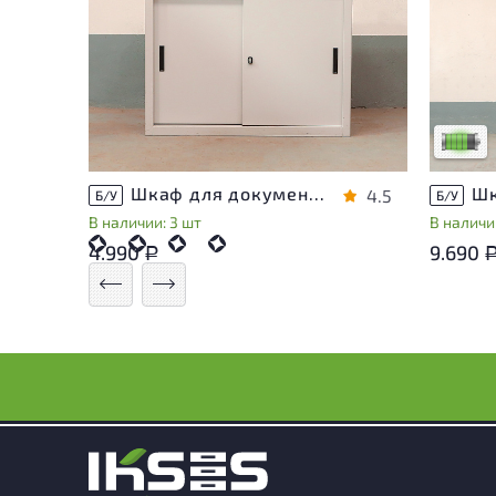
У това
следы 
удобст
Низкая 
Шкаф для документов Металл
4.5
Б/У
Б/У
В наличии: 3 шт
В наличии
4.990
9.690
Р