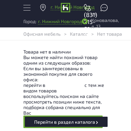
г. Нижний Новгород
+7
ул.
(831)
Коновалова,
215-
Город:
г. Нижний Новгород
д. 13
01-
Офисная мебель
>
Каталог
>
Нет товара
04
Товара нет в наличии
Вы можете найти похожий товар
одним из следующих образов:
Если вы заинтересованы в
экономной покупке для своего
офиса:
перейти в
Раздел каталога
с тем же
видом товаров
воспользуйтесь поиском на сайте
просмотреть позиции ниже текста,
подборка собрана специально для
Вас
Перейти в раздел каталога