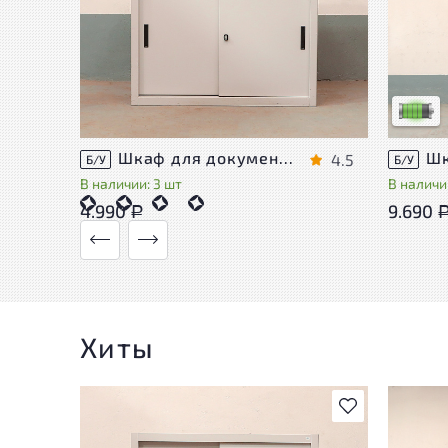
У това
следы 
удобст
Низкая 
Шкаф для документов Металл
4.5
Б/У
Б/У
В наличии: 3 шт
В наличии
4.990
9.690
Р
Хиты
В избранное