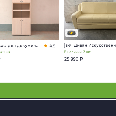
Степень износа находится на с
проверки. Вы можете уточнить
ра присутствуют незначительные
дополнительную информацию 
эксплуатации, не влияющие на
сотрудников магазина
во его использования
В обработке
степень износа
Шкаф для документов Vasanta ЛДСП Дуб Россия
4.5
Б/У
В наличии: 2 шт
: 1 шт
25.990
Р
Р