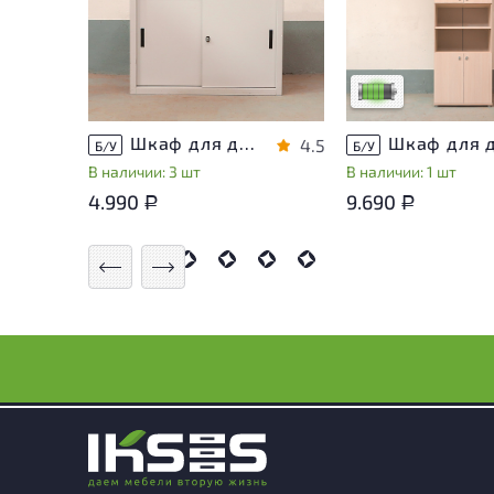
незначительные сле
эксплуатации, не в
на удобство его
использования
Низкая степень из
Шкаф для документов Металл
4.5
Б/У
Б/У
В наличии: 3 шт
В наличии: 1 шт
4.990
9.690
Р
Р