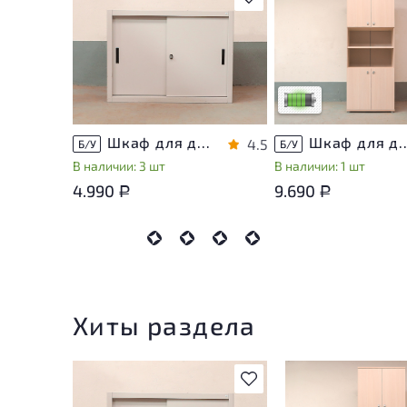
У товара присутствую
незначительные след
эксплуатации, не вли
на удобство его
использования
Низкая степень изно
Шкаф для документов Металл
Шкаф для документов Vasanta
4.5
Б/У
Б/У
В наличии: 3 шт
В наличии: 1 шт
4.990
9.690
Р
Р
Хиты раздела
В избранное
У товара присутств