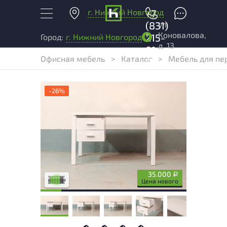
г. Нижний Новгород
+7
ул.
(831)
Коновалова,
215-
Город:
г. Нижний Новгород
д. 13
01-
Офисная мебель
>
Каталог
>
Мебель для пе
04
-26%
У товара присутствуют незначительные
следы эксплуатации, не влияющие на
удобство его использования
35.000
Р
Низкая степень износа
Цена нового