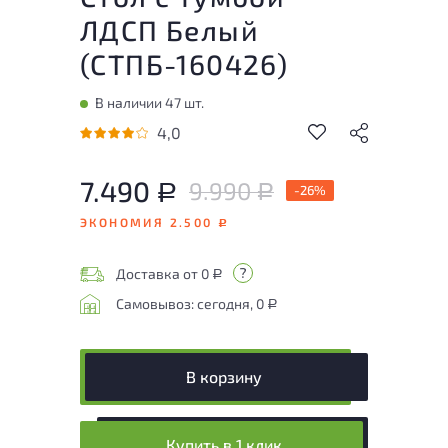
ЛДСП Белый
(
СТПБ-160426
)
В наличии 47 шт.
4,0
7.490
9.990
Р
-26%
Р
ЭКОНОМИЯ 2.500
Р
Доставка от 0
Р
Самовывоз: сегодня, 0
Р
В корзину
Купить в 1 клик