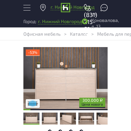
г. Нижний Новгород
+7
ул.
(831)
Коновалова,
215-
Город:
г. Нижний Новгород
д. 13
01-
Офисная мебель
>
Каталог
>
Мебель для пе
04
-53%
Состояние товара приближено к новому,
могут присутствовать незначительные
следы эксплуатации
300.000
Р
Низкая степень износа
Цена нового