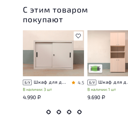
С этим товаром
покупают
В избранное
У товара присутству
незначительные след
эксплуатации, не вл
на удобство его
использования
Низкая степень изн
Шкаф для документов Металл
Шкаф для докуме
4.5
Б/У
Б/У
В наличии: 3 шт
В наличии: 1 шт
4.990
9.690
Р
Р