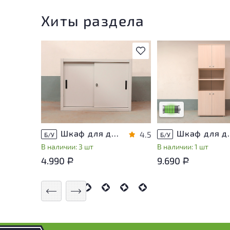
Хиты раздела
В избранное
У товара присутству
незначительные след
эксплуатации, не вл
на удобство его
использования
Низкая степень изн
Шкаф для документов Металл
Шкаф для докуме
4.5
Б/У
Б/У
В наличии: 3 шт
В наличии: 1 шт
4.990
9.690
Р
Р