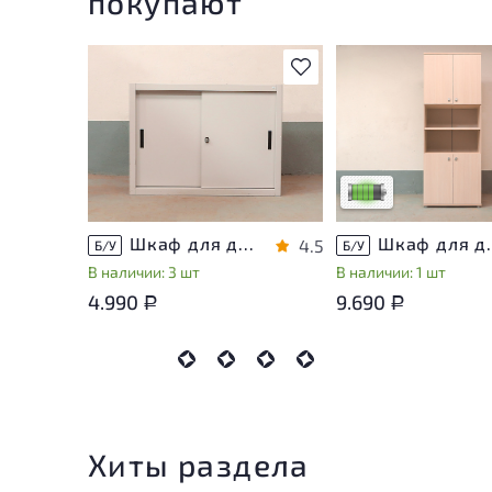
покупают
В избранное
У товара присутству
незначительные след
эксплуатации, не вл
на удобство его
использования
Низкая степень изн
Шкаф для документов Металл
Шкаф для докуме
4.5
Б/У
Б/У
В наличии: 3 шт
В наличии: 1 шт
4.990
9.690
Р
Р
Хиты раздела