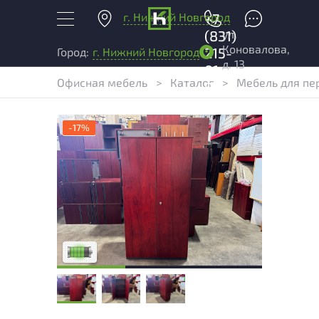
г. Нижний Новгород
+7
ул.
(831)
Коновалова,
215-
Город:
г. Нижний Новгород
д. 13
01-
Офисная мебель
>
Каталог
>
Мебель для пе
04
-17%
У товара присутствуют незначительные
следы эксплуатации, не влияющие на
удобство его использования
Низкая степень износа