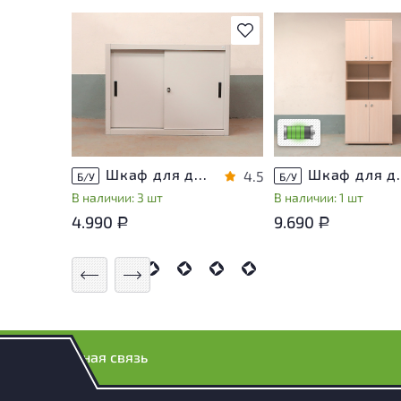
В избранное
У товара присутству
незначительные след
эксплуатации, не вл
на удобство его
использования
Низкая степень изн
Шкаф для документов Металл
Шкаф для докуме
4.5
Б/У
Б/У
В наличии: 3 шт
В наличии: 1 шт
4.990
9.690
Р
Р
Обратная связь