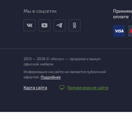
Мы в соцсетях
Приним
оплате
2013 — 2026 © «Иксэс» — продажа и выкуп
офисной мебели
Информация на сайте не является публичной
офертой.
Подробнее
Карта сайта
Полная версия сайта