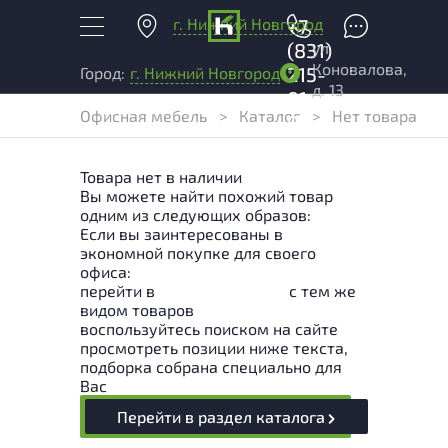
г. Нижний Новгород
+7
ул.
(831)
Коновалова,
215-
Город:
г. Нижний Новгород
д. 13
01-
Офисная мебель
>
Каталог
>
Нет товара
04
Товара нет в наличии
Вы можете найти похожий товар
одним из следующих образов:
Если вы заинтересованы в
экономной покупке для своего
офиса:
перейти в
Раздел каталога
с тем же
видом товаров
воспользуйтесь поиском на сайте
просмотреть позиции ниже текста,
подборка собрана специально для
Вас
Перейти в раздел каталога