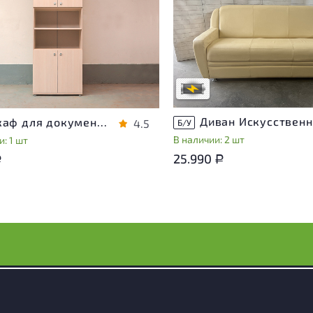
Степень износа находится на с
проверки. Вы можете уточнить
ра присутствуют незначительные
дополнительную информацию 
эксплуатации, не влияющие на
сотрудников магазина
во его использования
В обработке
степень износа
Шкаф для документов Vasanta ЛДСП Дуб Россия
4.5
Б/У
В наличии: 2 шт
: 1 шт
25.990
Р
Р