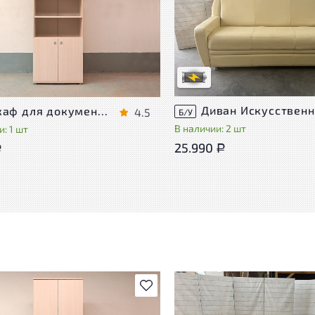
Степень износа находится на с
проверки. Вы можете уточнить
ра присутствуют незначительные
дополнительную информацию 
эксплуатации, не влияющие на
сотрудников магазина
во его использования
В обработке
степень износа
Шкаф для документов Vasanta ЛДСП Дуб Россия
4.5
Б/У
В наличии: 2 шт
: 1 шт
25.990
Р
Р
В избранное