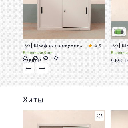
У това
следы 
удобст
Низкая 
Шкаф для документов Металл
4.5
Б/У
Б/У
В наличии: 3 шт
В наличии
4.990
9.690
Р
Хиты
В избранное