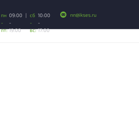
nn@ikses.ru
пн
09:00
|
сб
10:00
-
-
-
-
пт:
19:00
вс:
17:00