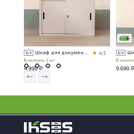
У това
следы 
удобст
Низкая 
Шкаф для документов Металл
4.5
Б/У
Б/У
В наличии: 3 шт
В наличии
4.990
9.690
Р