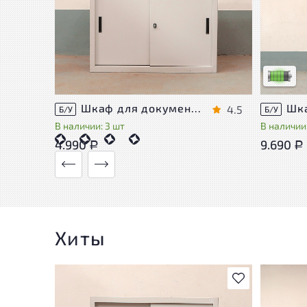
У товара
следы эк
удобство
Низкая с
Шкаф для документов Металл
4.5
Б/У
Б/У
В наличии: 3 шт
В наличии:
4.990
9.690
Р
Р
Хиты
В избранное