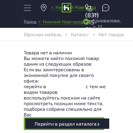
г. Нижний Новгород
+7
ул.
(831)
Коновалова,
215-
Город:
г. Нижний Новгород
д. 13
01-
Офисная мебель
>
Каталог
>
Нет товара
04
Товара нет в наличии
Вы можете найти похожий товар
одним из следующих образов:
Если вы заинтересованы в
экономной покупке для своего
офиса:
перейти в
Раздел каталога
с тем же
видом товаров
воспользуйтесь поиском на сайте
просмотреть позиции ниже текста,
подборка собрана специально для
Вас
Перейти в раздел каталога