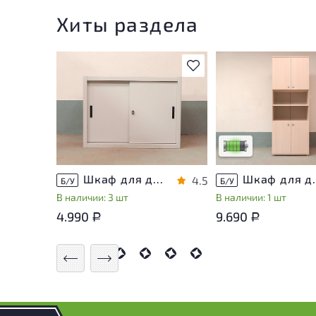
Хиты раздела
В избранное
У товара присутству
незначительные след
эксплуатации, не вл
на удобство его
использования
Низкая степень изн
Шкаф для документов Металл
Шкаф для докуме
4.5
Б/У
Б/У
В наличии: 3 шт
В наличии: 1 шт
4.990
9.690
Р
Р