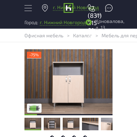
г. Нижний Новгород
+7
ул.
(831)
Коновалова,
215-
Город:
г. Нижний Новгород
д. 13
01-
Офисная мебель
>
Каталог
>
Мебель для пе
04
-75%
У товара присутствуют незначительные
следы эксплуатации, не влияющие на
удобство его использования
Низкая степень износа