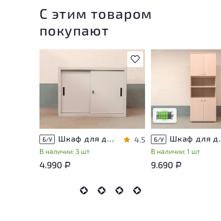
С этим товаром
покупают
В избранное
У товара присутству
незначительные след
эксплуатации, не вл
на удобство его
использования
Низкая степень изн
Шкаф для документов Металл
Шкаф для докуме
4.5
Б/У
Б/У
В наличии: 3 шт
В наличии: 1 шт
4.990
9.690
Р
Р