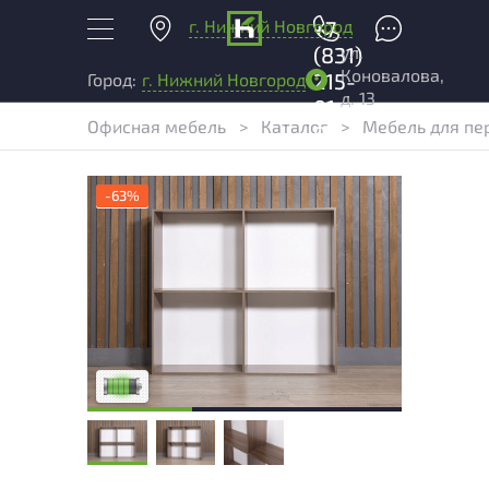
г. Нижний Новгород
+7
ул.
(831)
Коновалова,
215-
Город:
г. Нижний Новгород
д. 13
01-
Офисная мебель
>
Каталог
>
Мебель для пе
04
-63%
У товара присутствуют незначительные
следы эксплуатации, не влияющие на
удобство его использования
Низкая степень износа