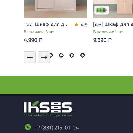
использования
Низкая степень из
Шкаф для документов Металл
4.5
Б/У
Б/У
В наличии: 3 шт
В наличии: 1 шт
4.990
9.690
Р
Р
+7 (831) 215-01-04