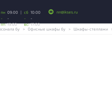
nn@ikses.ru
пн
09:00
|
сб
10:00
-
-
-
-
пт:
19:00
вс:
17:00
рсонала бу
>
Офисные шкафы бу
>
Шкафы-стеллажи