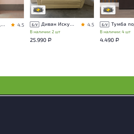
В обработке
В обработке
носа
Диван Искусственная кожа Бежевый
Шкаф для документов Vasanta ЛДСП Дуб Россия
4.5
4.5
Б/У
Б/У
В наличии: 2 шт
В наличии: 4 шт
25.990
4.490
Р
Р