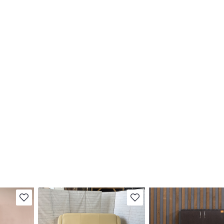
В избранное
В избранное
Степень износа находится на
Степень износа находи
т
стадии проверки. Вы можете
стадии проверки. Вы м
ы
уточнить дополнительную
уточнить дополнитель
яющие