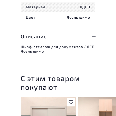
Материал
ЛДСП
Цвет
Ясень шимо
Описание
Шкаф-стеллаж для документов ЛДСП
Ясень шимо
С этим товаром
покупают
В избранное
У товара присутствую
незначительные след
эксплуатации, не вли