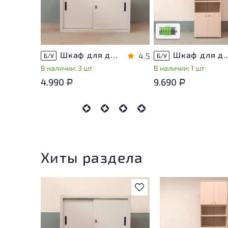
на удобство его
использования
Низкая степень изно
Шкаф для документов Металл
Шкаф для документов Vasanta
4.5
Б/У
Б/У
В наличии: 3 шт
В наличии: 1 шт
4.990
9.690
Р
Р
Хиты раздела
В избранное
У товара присутств
незначительные сле
эксплуатации, не в
на удобство его