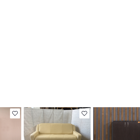
В избранное
В избранное
Степень износа находится на
Степень износа находи
т
стадии проверки. Вы можете
стадии проверки. Вы м
ы
уточнить дополнительную
уточнить дополнитель
яющие
информацию у сотрудников
информацию у сотруд
магазина
магазина