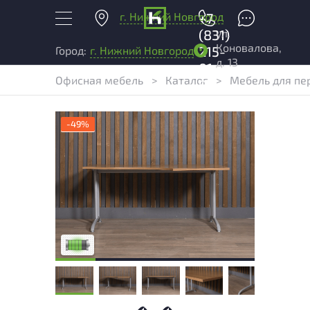
г. Нижний Новгород
+7
ул.
(831)
Коновалова,
215-
Город:
г. Нижний Новгород
д. 13
01-
Офисная мебель
>
Каталог
>
Мебель для пе
04
-49%
У товара присутствуют незначительные
следы эксплуатации, не влияющие на
удобство его использования
Низкая степень износа