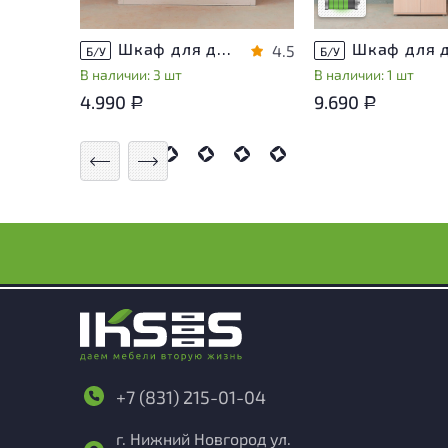
Низкая степень из
Шкаф для документов Металл
4.5
Б/У
Б/У
В наличии: 3 шт
В наличии: 1 шт
4.990
9.690
Р
Р
+7 (831) 215-01-04
г. Нижний Новгород ул.