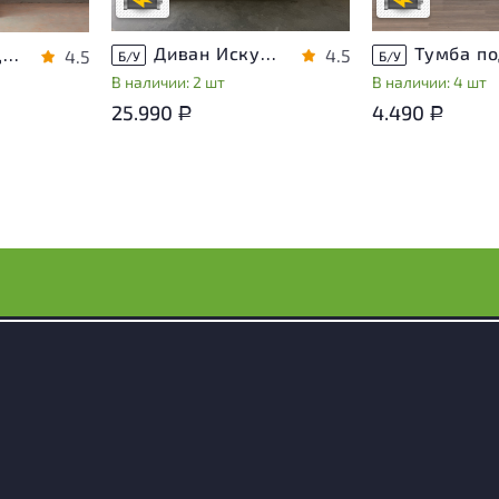
В обработке
В обработке
носа
Диван Искусственная кожа Бежевый
Шкаф для документов Vasanta ЛДСП Дуб Россия
4.5
4.5
Б/У
Б/У
В наличии: 2 шт
В наличии: 4 шт
25.990
4.490
Р
Р