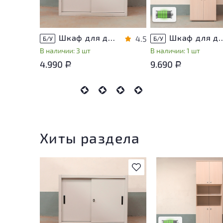
Низкая степень изно
Шкаф для документов Металл
Шкаф для документов Vasanta
4.5
Б/У
Б/У
В наличии: 3 шт
В наличии: 1 шт
4.990
9.690
Р
Р
Хиты раздела
В избранное
У товара присутств
незначительные сле
эксплуатации, не в
на удобство его
использования