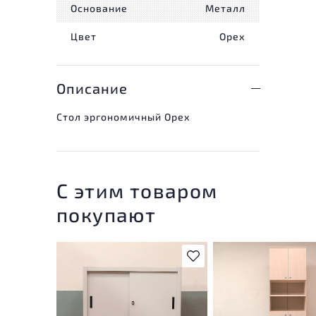
Основание
Металл
Цвет
Орех
Описание
Стол эргономичный Орех
С этим товаром
покупают
В избранное
У товара присутствую
незначительные след
эксплуатации, не вли
на удобство его
использования