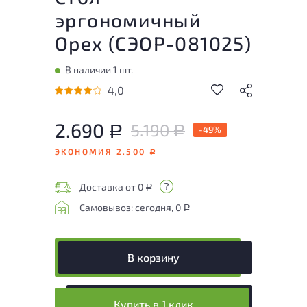
эргономичный
Орех (
СЭОР-081025
)
В наличии 1 шт.
4,0
2.690
5.190
Р
-49%
Р
ЭКОНОМИЯ 2.500
Р
Доставка от 0
Р
Самовывоз: сегодня, 0
Р
В корзину
Купить в 1 клик