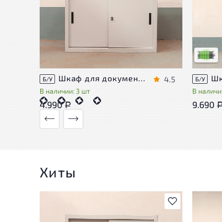
У това
следы 
удобст
Низкая 
Шкаф для документов Металл
4.5
Б/У
Б/У
В наличии: 3 шт
В наличии
4.990
9.690
Р
Хиты
В избранное