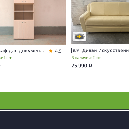
Степень износа находится на с
проверки. Вы можете уточнить
ра присутствуют незначительные
дополнительную информацию 
эксплуатации, не влияющие на
сотрудников магазина
во его использования
В обработке
степень износа
Шкаф для документов Vasanta ЛДСП Дуб Россия
4.5
Б/У
В наличии: 2 шт
: 1 шт
25.990
Р
Р