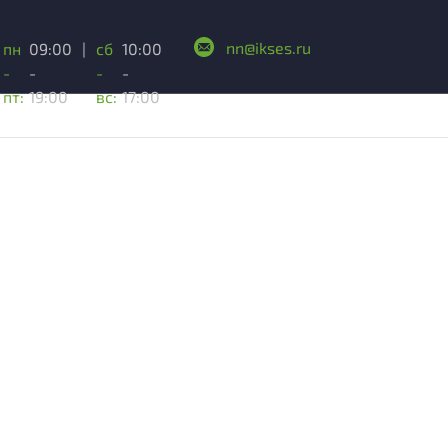
nn@ikses.ru
пн
09:00
|
сб
10:00
-
-
-
-
пт:
19:00
вс:
17:00