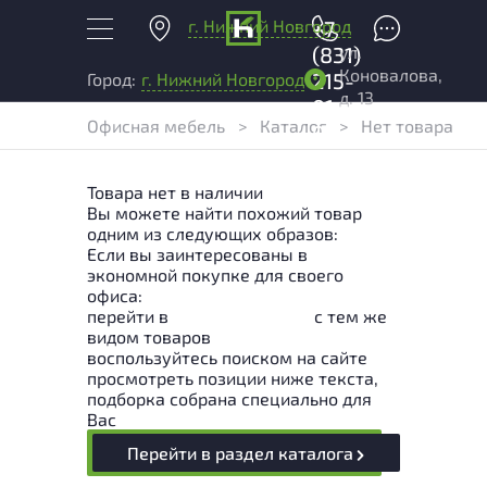
г. Нижний Новгород
+7
ул.
(831)
Коновалова,
215-
Город:
г. Нижний Новгород
д. 13
01-
Офисная мебель
>
Каталог
>
Нет товара
04
Товара нет в наличии
Вы можете найти похожий товар
одним из следующих образов:
Если вы заинтересованы в
экономной покупке для своего
офиса:
перейти в
Раздел каталога
с тем же
видом товаров
воспользуйтесь поиском на сайте
просмотреть позиции ниже текста,
подборка собрана специально для
Вас
Перейти в раздел каталога