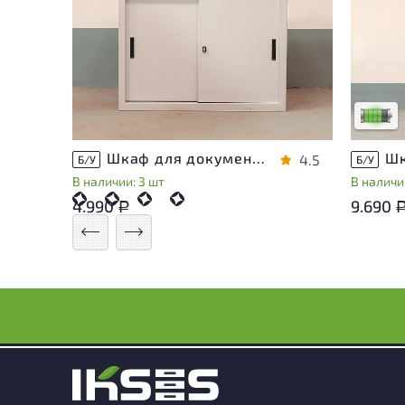
У това
следы 
удобст
Низкая 
Шкаф для документов Металл
4.5
Б/У
Б/У
В наличии: 3 шт
В наличии
4.990
9.690
Р