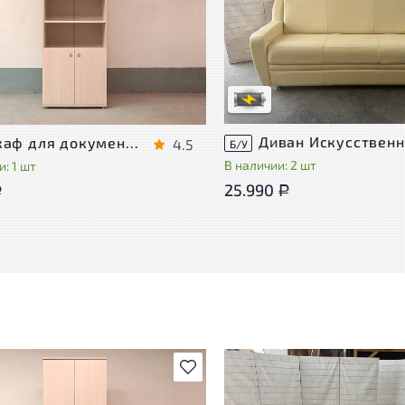
Степень износа находится на с
проверки. Вы можете уточнить
ра присутствуют незначительные
дополнительную информацию 
эксплуатации, не влияющие на
сотрудников магазина
во его использования
В обработке
степень износа
Шкаф для документов Vasanta ЛДСП Дуб Россия
4.5
Б/У
В наличии: 2 шт
: 1 шт
25.990
Р
Р
В избранное