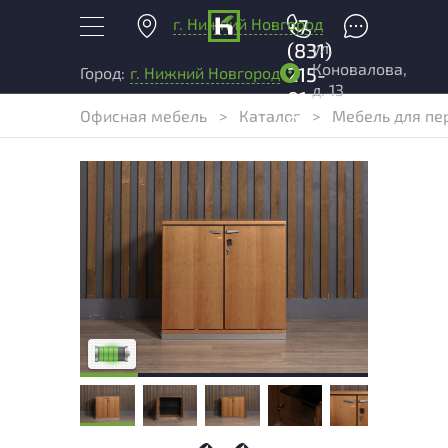
г. Нижний Новгород
+7
ул.
(831)
Коновалова,
215-
Город:
г. Нижний Новгород
д. 13
01-
Офисная мебель
>
Каталог
>
Мебель для пе
04
У товара присутствуют незначительные
следы эксплуатации, не влияющие на
удобство его использования
Низкая степень износа