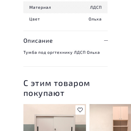
Материал
ЛДСП
Цвет
Ольха
Описание
Тумба под оргтехнику ЛДСП Ольха
С этим товаром
покупают
В избранное
У товара присутству
незначительные след
эксплуатации, не вл
на удобство его