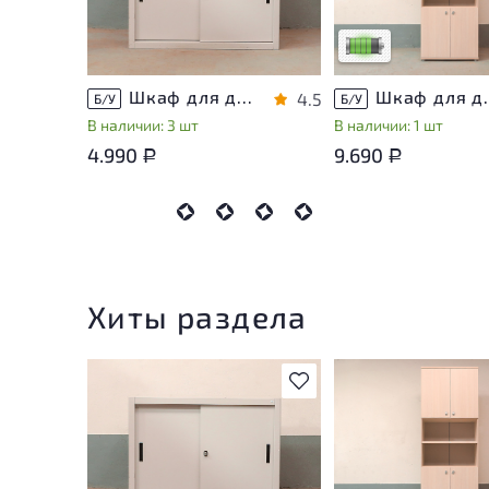
использования
Низкая степень изн
Шкаф для документов Металл
Шкаф для докуме
4.5
Б/У
Б/У
В наличии: 3 шт
В наличии: 1 шт
4.990
9.690
Р
Р
Хиты раздела
В избранное
У товара присутству
незначительные след
эксплуатации, не вл
на удобство его
использования