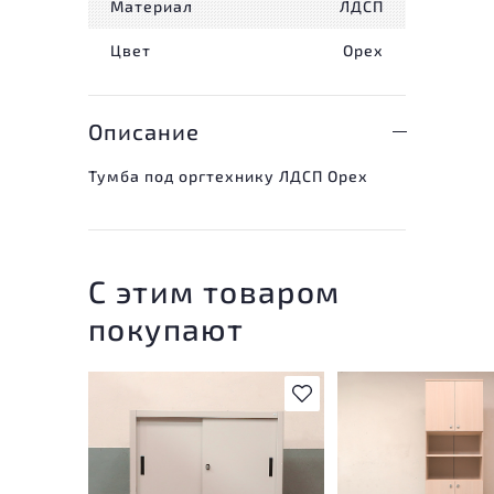
Материал
ЛДСП
Цвет
Орех
Описание
Тумба под оргтехнику ЛДСП Орех
С этим товаром
покупают
В избранное
У товара присутству
незначительные след
эксплуатации, не вл
на удобство его
использования