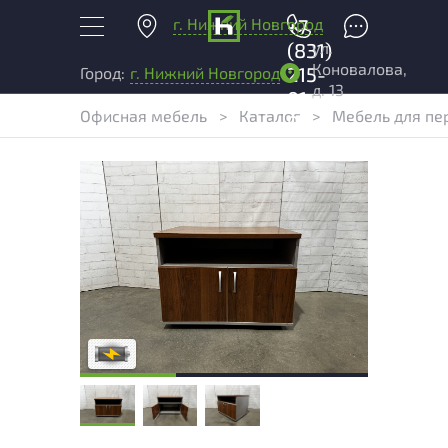
г. Нижний Новгород
+7
ул.
(831)
Коновалова,
215-
Город:
г. Нижний Новгород
д. 13
01-
Офисная мебель
>
Каталог
>
Мебель для пе
04
Степень износа находится на стадии
проверки. Вы можете уточнить
дополнительную информацию у
сотрудников магазина
В обработке