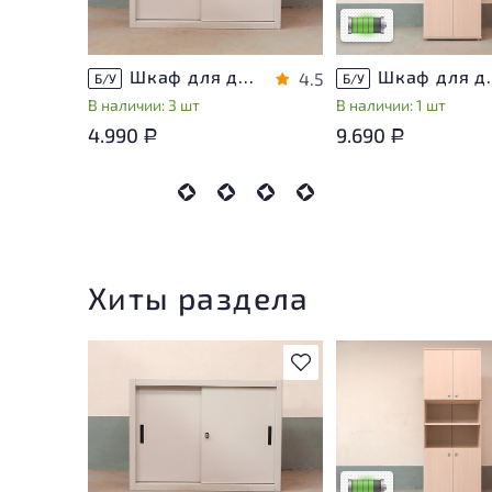
Низкая степень изн
Шкаф для документов Металл
Шкаф для докуме
4.5
Б/У
Б/У
В наличии: 3 шт
В наличии: 1 шт
4.990
9.690
Р
Р
Хиты раздела
В избранное
У товара присутству
незначительные след
эксплуатации, не вл
на удобство его
использования
Низкая степень изн