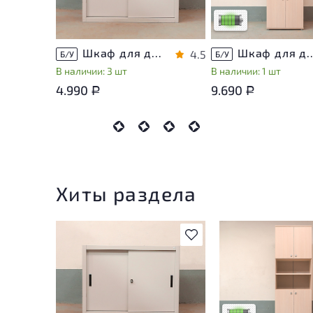
Низкая степень изно
Шкаф для документов Металл
Шкаф для документов Vasanta
4.5
Б/У
Б/У
В наличии: 3 шт
В наличии: 1 шт
4.990
9.690
Р
Р
Хиты раздела
В избранное
У товара присутств
незначительные сле
эксплуатации, не в
на удобство его
использования