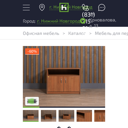
г. Нижний Новгород
+7
ул.
(831)
Коновалова,
215-
Город:
г. Нижний Новгород
д. 13
01-
Офисная мебель
>
Каталог
>
Мебель для пе
04
-60%
У товара присутствуют незначительные
следы эксплуатации, не влияющие на
удобство его использования
Низкая степень износа