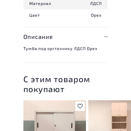
Материал
ЛДСП
Цвет
Орех
Описание
Тумба под оргтехнику ЛДСП Орех
С этим товаром
покупают
В избранное
У товара присутствую
незначительные след
эксплуатации, не вли
на удобство его
использования