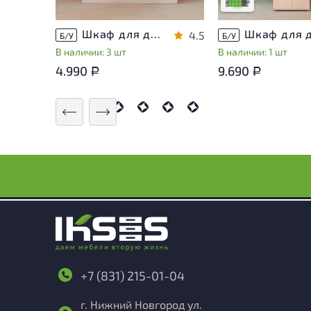
Низкая степень из
Шкаф для документов Металл
4.5
Б/У
Б/У
В наличии: 3 шт
В наличии: 1 шт
4.990
9.690
Р
Р
+7 (831) 215-01-04
г. Нижний Новгород ул.