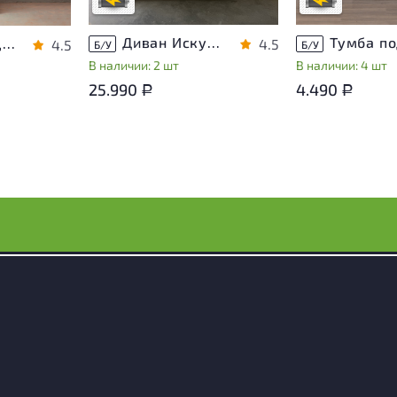
В обработке
В обработке
носа
Диван Искусственная кожа Бежевый
Шкаф для документов Vasanta ЛДСП Дуб Россия
4.5
4.5
Б/У
Б/У
В наличии: 2 шт
В наличии: 4 шт
25.990
4.490
Р
Р