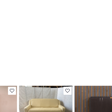
В избранное
В избранное
Степень износа находится на
Степень износа находи
т
стадии проверки. Вы можете
стадии проверки. Вы м
ы
уточнить дополнительную
уточнить дополнитель
яющие
информацию у сотрудников
информацию у сотруд
магазина
магазина