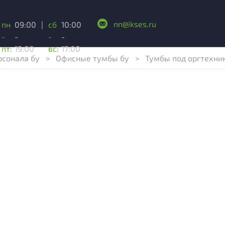
nn@ikses.ru
пн
09:00
|
сб
10:00
-
-
-
-
пт:
19:00
вс:
17:00
рсонала бу
>
Офисные тумбы бу
>
Тумбы под оргтехни