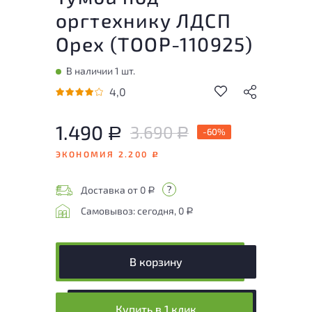
оргтехнику ЛДСП
Орех (
ТООР-110925
)
В наличии 1 шт.
4,0
1.490
3.690
Р
-60%
Р
ЭКОНОМИЯ 2.200
Р
Доставка от 0
Р
Самовывоз: сегодня, 0
Р
В корзину
Купить в 1 клик