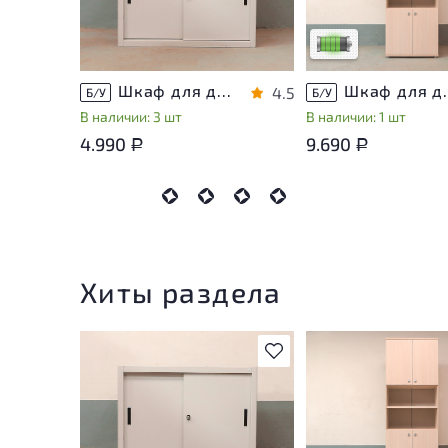
использования
Низкая степень изн
Шкаф для документов Металл
Шкаф для докуме
4.5
Б/У
Б/У
В наличии: 3 шт
В наличии: 1 шт
4.990
9.690
Р
Р
Хиты раздела
В избранное
У товара присутству
незначительные след
эксплуатации, не вл
на удобство его
использования