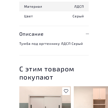
Материал
ЛДСП
Цвет
Серый
Описание
Тумба под оргтехнику ЛДСП Серый
С этим товаром
покупают
В избранное
У товара присутству
незначительные след
эксплуатации, не вл
на удобство его