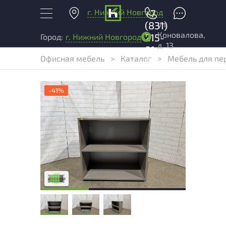
г. Нижний Новгород
+7
ул.
(831)
Коновалова,
215-
Город:
г. Нижний Новгород
д. 13
01-
Офисная мебель
>
Каталог
>
Мебель для пе
04
-41%
У товара присутствуют незначительные
следы эксплуатации, не влияющие на
удобство его использования
Низкая степень износа