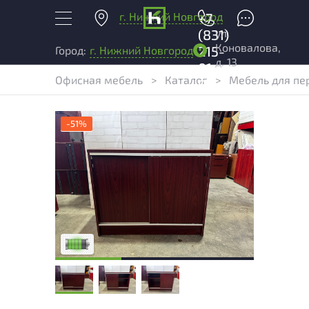
г. Нижний Новгород
+7
ул.
(831)
Коновалова,
215-
Город:
г. Нижний Новгород
д. 13
01-
Офисная мебель
>
Каталог
>
Мебель для пе
04
-51%
У товара присутствуют незначительные
следы эксплуатации, не влияющие на
удобство его использования
Низкая степень износа