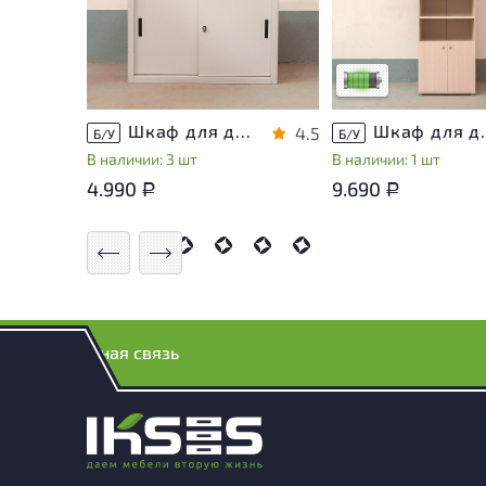
эксплуатации, не вл
на удобство его
использования
Низкая степень изн
Шкаф для документов Металл
Шкаф для докуме
4.5
Б/У
Б/У
В наличии: 3 шт
В наличии: 1 шт
4.990
9.690
Р
Р
Обратная связь