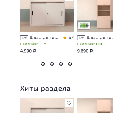
У товара присутству
незначительные след
эксплуатации, не вл
на удобство его
использования
Низкая степень изн
Шкаф для документов Металл
Шкаф для докуме
4.5
Б/У
Б/У
В наличии: 3 шт
В наличии: 1 шт
4.990
9.690
Р
Р
Хиты раздела
В избранное
У товара присутству
незначительные след