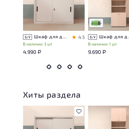
незначительные след
эксплуатации, не вл
на удобство его
использования
Низкая степень изн
Шкаф для документов Металл
Шкаф для докуме
4.5
Б/У
Б/У
В наличии: 3 шт
В наличии: 1 шт
4.990
9.690
Р
Р
Хиты раздела
В избранное
У товара присутству
незначительные след
эксплуатации, не вл