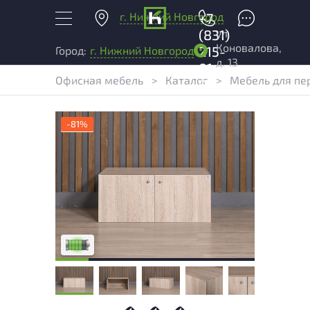
г. Нижний Новгород
+7
ул.
(831)
Коновалова,
215-
Город:
г. Нижний Новгород
д. 13
01-
Офисная мебель
>
Каталог
>
Мебель для пе
04
-81%
У товара присутствуют незначительные
следы эксплуатации, не влияющие на
удобство его использования
Низкая степень износа