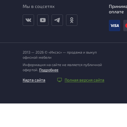
Мы в соцсетях
Приним
оплате
2013 — 2026 © «Иксэс» — продажа и выкуп
офисной мебели
Информация на сайте не является публичной
офертой.
Подробнее
Карта сайта
Полная версия сайта