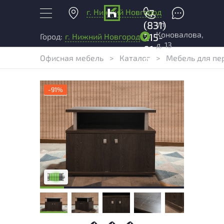
г. Нижний Новгород
+7
ул.
(831)
Коновалова,
215-
Город:
г. Нижний Новгород
д. 13
01-
Офисная мебель
>
Каталог
>
Мебель для пе
04
-91%
У товара присутствуют незначительные
следы эксплуатации, не влияющие на
удобство его использования
Низкая степень износа