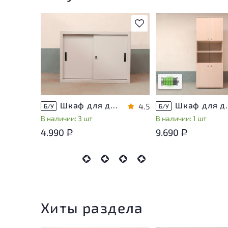
В избранное
У товара присутству
незначительные след
эксплуатации, не вл
на удобство его
использования
Низкая степень изн
Шкаф для документов Металл
Шкаф для докуме
4.5
Б/У
Б/У
В наличии: 3 шт
В наличии: 1 шт
4.990
9.690
Р
Р
Хиты раздела