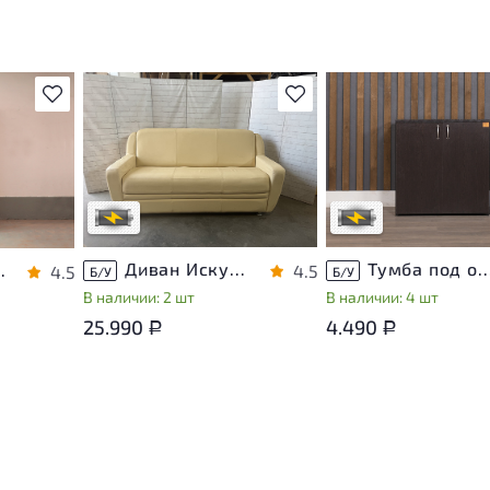
В избранное
В избранное
Степень износа находится на
Степень износа находи
т
стадии проверки. Вы можете
стадии проверки. Вы м
ы
уточнить дополнительную
уточнить дополнитель
яющие
информацию у сотрудников
информацию у сотруд
магазина
магазина
В обработке
В обработке
са
Диван Искусственная кожа Бежевый
Тумба под оргтехнику ЛДС
 ЛДСП Дуб Россия
4.5
4.5
Б/У
Б/У
В наличии: 2 шт
В наличии: 4 шт
25.990
4.490
Р
Р