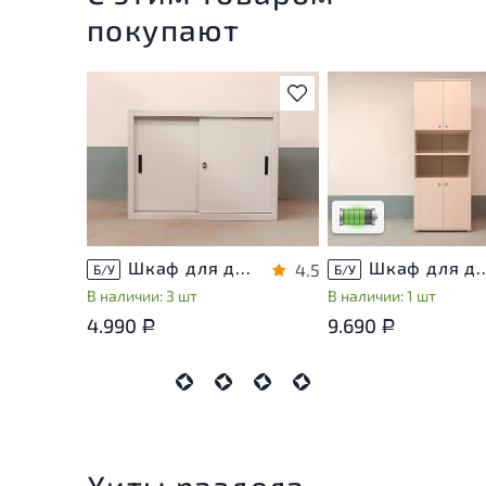
покупают
В избранное
У товара присутствую
незначительные след
эксплуатации, не вли
на удобство его
использования
Низкая степень изно
Шкаф для документов Металл
Шкаф для документов Vasanta
4.5
Б/У
Б/У
В наличии: 3 шт
В наличии: 1 шт
4.990
9.690
Р
Р
Хиты раздела