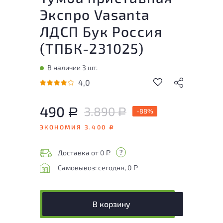
Экспро Vasanta
ЛДСП Бук Россия
(
ТПБК-231025
)
В наличии 3 шт.
4,0
490
3.890
Р
-88%
Р
ЭКОНОМИЯ 3.400
Р
Доставка от 0
Р
Самовывоз: сегодня, 0
Р
В корзину