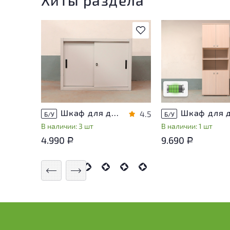
В избранное
У товара присутств
незначительные сле
эксплуатации, не в
на удобство его
использования
Низкая степень из
Шкаф для документов Металл
4.5
Б/У
Б/У
В наличии: 3 шт
В наличии: 1 шт
4.990
9.690
Р
Р