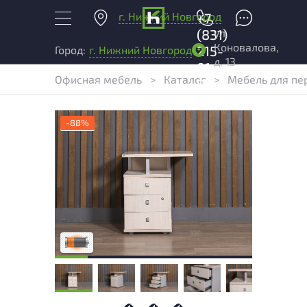
г. Нижний Новгород
+7
ул.
(831)
Коновалова,
215-
Город:
г. Нижний Новгород
д. 13
01-
Офисная мебель
>
Каталог
>
Мебель для пе
04
-88%
Товар имеет повреждения и/или следы
эксплуатации, влияющие на внешний вид
и удобство его использования
Высокая степень износа