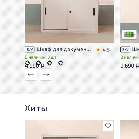
У това
следы 
удобст
Низкая 
Шкаф для документов Металл
4.5
Б/У
Б/У
В наличии: 3 шт
В наличии
4.990
9.690
Р
Хиты
В избранное