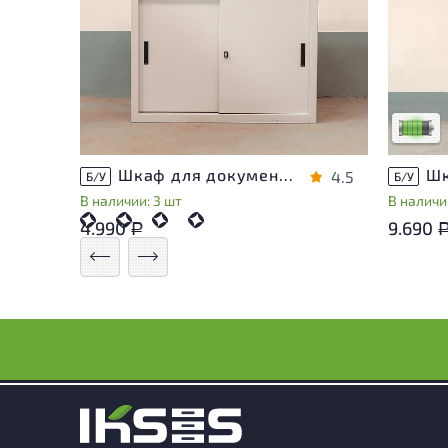
У това
следы 
удобст
Низкая 
Шкаф для документов Металл
4.5
Б/У
Б/У
В наличии: 3 шт
В наличии
4.990
9.690
Р