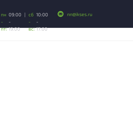
nn@ikses.ru
пн
09:00
|
сб
10:00
-
-
-
-
пт:
19:00
вс:
17:00