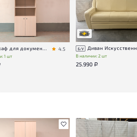
Степень износа находится на с
проверки. Вы можете уточнить
ра присутствуют незначительные
дополнительную информацию 
эксплуатации, не влияющие на
сотрудников магазина
во его использования
В обработке
степень износа
Шкаф для документов Vasanta ЛДСП Дуб Россия
4.5
Б/У
В наличии: 2 шт
: 1 шт
25.990
Р
Р
В избранное