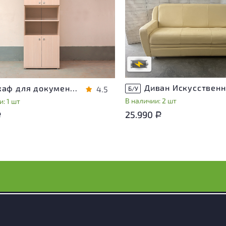
Степень износа находится на с
проверки. Вы можете уточнить
ра присутствуют незначительные
дополнительную информацию 
эксплуатации, не влияющие на
сотрудников магазина
во его использования
В обработке
степень износа
Шкаф для документов Vasanta ЛДСП Дуб Россия
4.5
Б/У
В наличии: 2 шт
: 1 шт
25.990
Р
Р