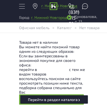
г. Нижний Новгород
+7
ул.
(831)
Коновалова,
215-
Город:
г. Нижний Новгород
д. 13
01-
Офисная мебель
>
Каталог
>
Нет товара
04
Товара нет в наличии
Вы можете найти похожий товар
одним из следующих образов:
Если вы заинтересованы в
экономной покупке для своего
офиса:
перейти в
Раздел каталога
с тем же
видом товаров
воспользуйтесь поиском на сайте
просмотреть позиции ниже текста,
подборка собрана специально для
Вас
Перейти в раздел каталога