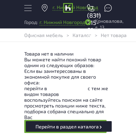
г. Нижний Новгород
+7
ул.
(831)
Коновалова,
215-
Город:
г. Нижний Новгород
д. 13
01-
Офисная мебель
>
Каталог
>
Нет товара
04
Товара нет в наличии
Вы можете найти похожий товар
одним из следующих образов:
Если вы заинтересованы в
экономной покупке для своего
офиса:
перейти в
Раздел каталога
с тем же
видом товаров
воспользуйтесь поиском на сайте
просмотреть позиции ниже текста,
подборка собрана специально для
Вас
Перейти в раздел каталога