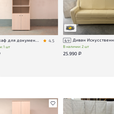
Степень износа находится на с
проверки. Вы можете уточнить
ра присутствуют незначительные
дополнительную информацию 
эксплуатации, не влияющие на
сотрудников магазина
во его использования
В обработке
степень износа
Шкаф для документов Vasanta ЛДСП Дуб Россия
4.5
Б/У
В наличии: 2 шт
: 1 шт
25.990
Р
Р
В избранное