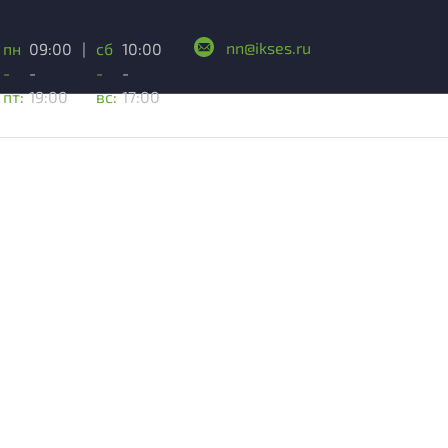
nn@ikses.ru
пн
09:00
|
сб
10:00
-
-
-
-
пт:
19:00
вс:
17:00