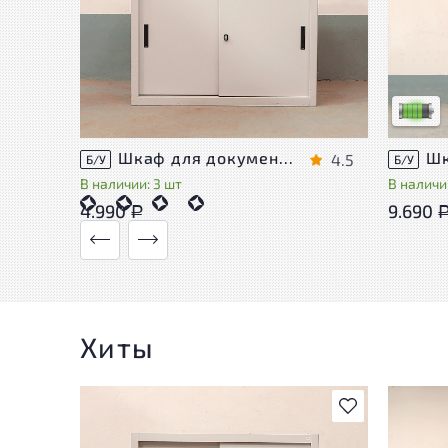
У това
следы 
удобст
Низкая 
Шкаф для документов Металл
4.5
Б/У
Б/У
В наличии: 3 шт
В наличии
4.990
9.690
Р
Хиты
В избранное