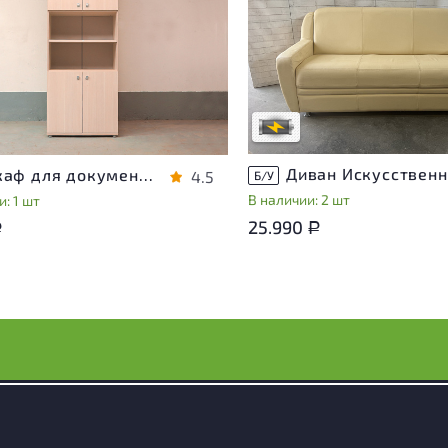
Степень износа находится на с
проверки. Вы можете уточнить
ра присутствуют незначительные
дополнительную информацию 
эксплуатации, не влияющие на
сотрудников магазина
во его использования
В обработке
степень износа
Шкаф для документов Vasanta ЛДСП Дуб Россия
4.5
Б/У
В наличии: 2 шт
: 1 шт
25.990
Р
Р