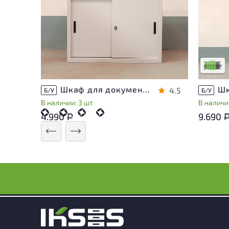
У това
следы 
удобст
Низкая 
Шкаф для документов Металл
4.5
Б/У
Б/У
В наличии: 3 шт
В наличии
4.990
9.690
Р