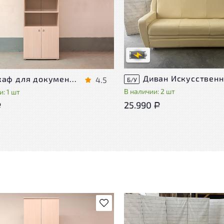
Степень износа находится на с
проверки. Вы можете уточнить
ра присутствуют незначительные
дополнительную информацию 
эксплуатации, не влияющие на
сотрудников магазина
во его использования
В обработке
степень износа
Шкаф для документов Vasanta ЛДСП Дуб Россия
4.5
Б/У
В наличии: 2 шт
: 1 шт
25.990
Р
Р
В избранное