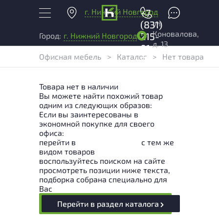
г. Нижний Новгород
+7
ул.
(831)
Коновалова,
215-
Город:
г. Нижний Новгород
д. 13
01-
Офисная мебель
>
Каталог
>
Нет товара
04
Товара нет в наличии
Вы можете найти похожий товар
одним из следующих образов:
Если вы заинтересованы в
экономной покупке для своего
офиса:
перейти в
Раздел каталога
с тем же
видом товаров
воспользуйтесь поиском на сайте
просмотреть позиции ниже текста,
подборка собрана специально для
Вас
Перейти в раздел каталога