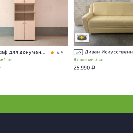
Степень износа находится на с
проверки. Вы можете уточнить
ра присутствуют незначительные
дополнительную информацию 
эксплуатации, не влияющие на
сотрудников магазина
во его использования
В обработке
степень износа
Шкаф для документов Vasanta ЛДСП Дуб Россия
4.5
Б/У
В наличии: 2 шт
: 1 шт
25.990
Р
Р