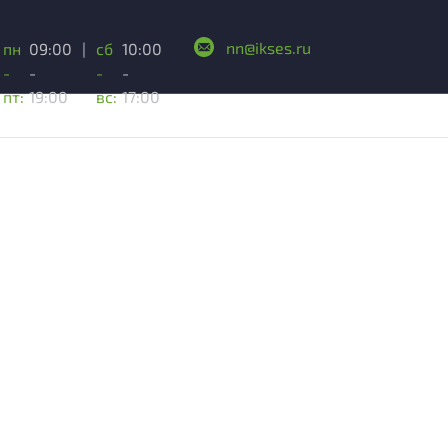
nn@ikses.ru
пн
09:00
|
сб
10:00
-
-
-
-
пт:
19:00
вс:
17:00