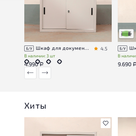
У това
следы 
удобст
Низкая 
Шкаф для документов Металл
4.5
Б/У
Б/У
В наличии: 3 шт
В наличии
4.990
9.690
Р
Хиты
В избранное