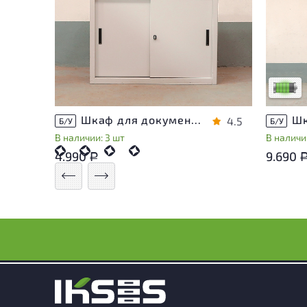
У това
следы 
удобст
Низкая 
Шкаф для документов Металл
4.5
Б/У
Б/У
В наличии: 3 шт
В наличии
4.990
9.690
Р