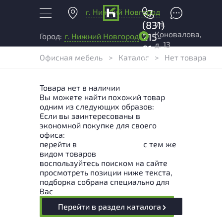
г. Нижний Новгород
+7
ул.
(831)
Коновалова,
215-
Город:
г. Нижний Новгород
д. 13
01-
Офисная мебель
>
Каталог
>
Нет товара
04
Товара нет в наличии
Вы можете найти похожий товар
одним из следующих образов:
Если вы заинтересованы в
экономной покупке для своего
офиса:
перейти в
Раздел каталога
с тем же
видом товаров
воспользуйтесь поиском на сайте
просмотреть позиции ниже текста,
подборка собрана специально для
Вас
Перейти в раздел каталога