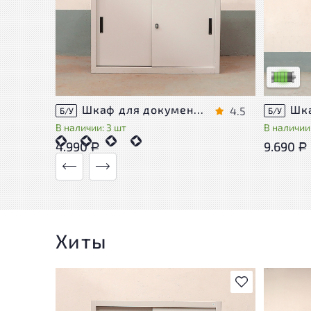
У товара
следы эк
удобство
Низкая с
Шкаф для документов Металл
4.5
Б/У
Б/У
В наличии: 3 шт
В наличии:
4.990
9.690
Р
Р
Хиты
В избранное