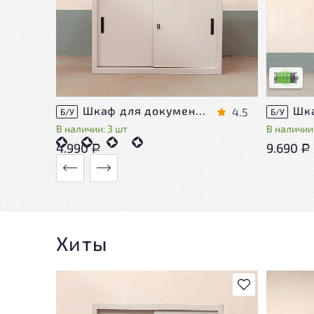
У товара
следы эк
удобство
Низкая с
Шкаф для документов Металл
4.5
Б/У
Б/У
В наличии: 3 шт
В наличии:
4.990
9.690
Р
Р
Хиты
В избранное