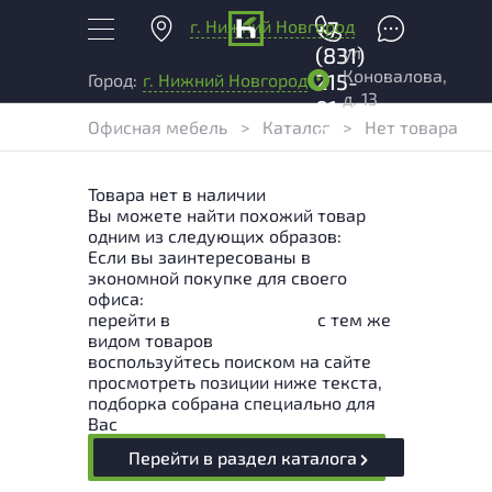
г. Нижний Новгород
+7
ул.
(831)
Коновалова,
215-
Город:
г. Нижний Новгород
д. 13
01-
Офисная мебель
>
Каталог
>
Нет товара
04
Товара нет в наличии
Вы можете найти похожий товар
одним из следующих образов:
Если вы заинтересованы в
экономной покупке для своего
офиса:
перейти в
Раздел каталога
с тем же
видом товаров
воспользуйтесь поиском на сайте
просмотреть позиции ниже текста,
подборка собрана специально для
Вас
Перейти в раздел каталога