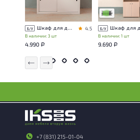
использования
Низкая степень из
Шкаф для документов Металл
4.5
Б/У
Б/У
В наличии: 3 шт
В наличии: 1 шт
4.990
9.690
Р
Р
+7 (831) 215-01-04