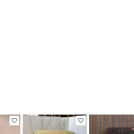
В избранное
В избранное
Степень износа находится на
Степень износа находи
т
стадии проверки. Вы можете
стадии проверки. Вы м
ы