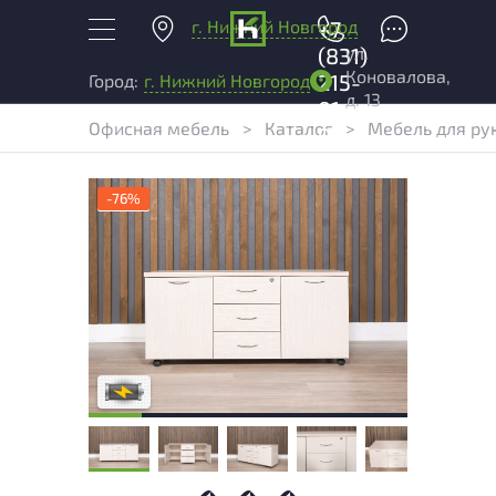
г. Нижний Новгород
+7
ул.
(831)
Коновалова,
215-
Город:
г. Нижний Новгород
д. 13
01-
Офисная мебель
>
Каталог
>
Мебель для ру
04
-76%
Степень износа находится на стадии
проверки. Вы можете уточнить
дополнительную информацию у
сотрудников магазина
В обработке