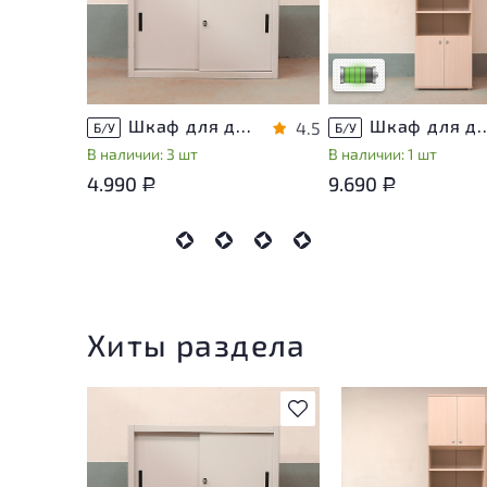
эксплуатации, не вли
на удобство его
использования
Низкая степень изно
Шкаф для документов Металл
Шкаф для документов Vasanta
4.5
Б/У
Б/У
В наличии: 3 шт
В наличии: 1 шт
4.990
9.690
Р
Р
Хиты раздела
В избранное
У товара присутств
незначительные сле
эксплуатации, не в
на удобство его