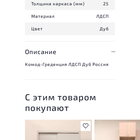
Толщина каркаса (мм)
25
Материал
ЛДСП
Цвет
Дуб
Описание
Комод-Греденция ЛДСП Дуб Россия
С этим товаром
покупают
В избранное
У товара присутствую
незначительные след