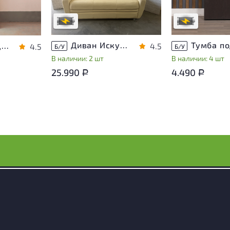
магазина
магазина
В обработке
В обработке
носа
Диван Искусственная кожа Бежевый
Шкаф для документов Vasanta ЛДСП Дуб Россия
4.5
4.5
Б/У
Б/У
В наличии: 2 шт
В наличии: 4 шт
25.990
4.490
Р
Р