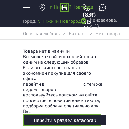
г. Нижний Новгород
+7
ул.
(831)
Коновалова,
215-
Город:
г. Нижний Новгород
д. 13
01-
Офисная мебель
>
Каталог
>
Нет товара
04
Товара нет в наличии
Вы можете найти похожий товар
одним из следующих образов:
Если вы заинтересованы в
экономной покупке для своего
офиса:
перейти в
Раздел каталога
с тем же
видом товаров
воспользуйтесь поиском на сайте
просмотреть позиции ниже текста,
подборка собрана специально для
Вас
Перейти в раздел каталога