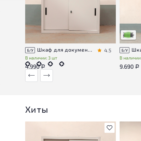
У товара
следы эк
удобство
Низкая с
Шкаф для документов Металл
4.5
Б/У
Б/У
В наличии: 3 шт
В наличии:
4.990
9.690
Р
Р
Хиты
В избранное