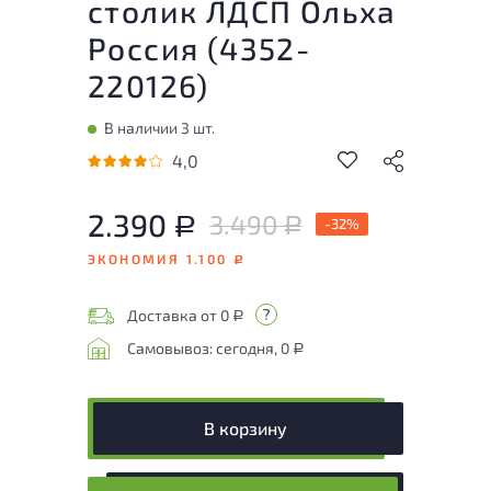
столик ЛДСП Ольха
Россия (
4352-
220126
)
В наличии 3 шт.
4,0
2.390
3.490
Р
-32%
Р
ЭКОНОМИЯ 1.100
Р
Доставка от 0
Р
Самовывоз: сегодня, 0
Р
В корзину