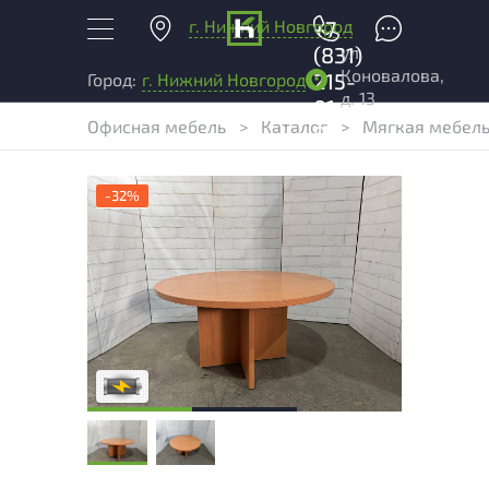
г. Нижний Новгород
+7
ул.
(831)
Коновалова,
215-
Город:
г. Нижний Новгород
д. 13
01-
Офисная мебель
>
Каталог
>
Мягкая мебель
04
-32%
Степень износа находится на стадии
проверки. Вы можете уточнить
дополнительную информацию у
сотрудников магазина
В обработке