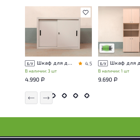
В избранное
У товара присутств
незначительные сле
эксплуатации, не в
на удобство его
использования
Низкая степень из
Шкаф для документов Металл
4.5
Б/У
Б/У
В наличии: 3 шт
В наличии: 1 шт
4.990
9.690
Р
Р