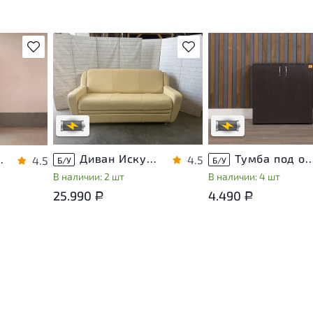
В избранное
В избранное
Степень износа находится на
Степень износа находи
т
стадии проверки. Вы можете
стадии проверки. Вы м
ы
уточнить дополнительную
уточнить дополнитель
яющие
информацию у сотрудников
информацию у сотруд
магазина
магазина
В обработке
В обработке
са
Диван Искусственная кожа Бежевый
Тумба под оргтехнику ЛДС
 ЛДСП Дуб Россия
4.5
4.5
Б/У
Б/У
В наличии: 2 шт
В наличии: 4 шт
25.990
4.490
Р
Р