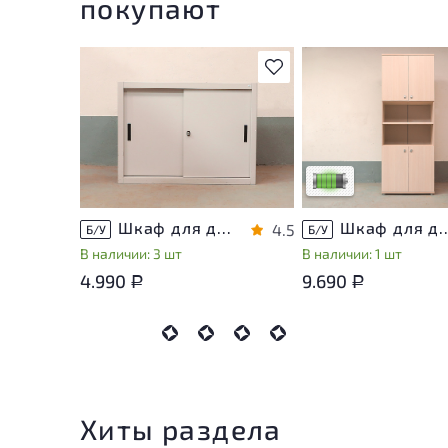
покупают
В избранное
У товара присутствую
незначительные след
эксплуатации, не вли
на удобство его
использования
Низкая степень изно
Шкаф для документов Металл
Шкаф для документов Vasanta
4.5
Б/У
Б/У
В наличии: 3 шт
В наличии: 1 шт
4.990
9.690
Р
Р
Хиты раздела