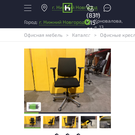
г. Нижний Новгород
+7
ул.
(831)
Коновалова,
215-
Город:
г. Нижний Новгород
д. 13
01-
Офисная мебель
>
Каталог
>
Офисные крес
04
У товара присутствуют незначительные
следы эксплуатации, не влияющие на
удобство его использования
Низкая степень износа