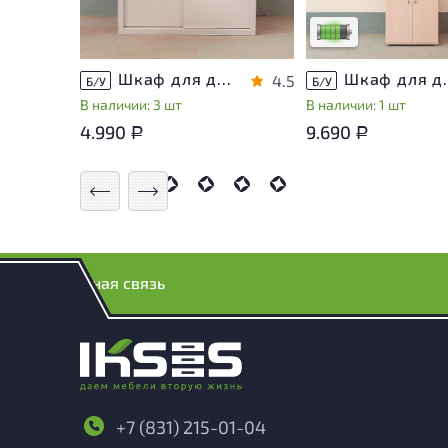
Низкая степень изн
Шкаф для документов Металл
Шкаф для докуме
4.5
Б/У
Б/У
В наличии: 3 шт
В наличии: 1 шт
4.990
9.690
Р
Р
Обратная связь
+7 (831) 215-01-04