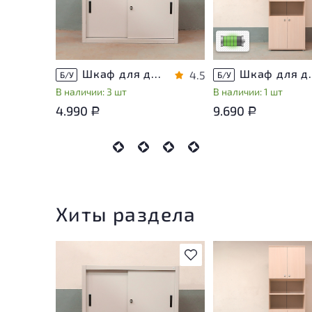
на удобство его
использования
Низкая степень изн
Шкаф для документов Металл
Шкаф для докуме
4.5
Б/У
Б/У
В наличии: 3 шт
В наличии: 1 шт
4.990
9.690
Р
Р
Хиты раздела
В избранное
У товара присутству
незначительные след
эксплуатации, не вл
на удобство его
использования