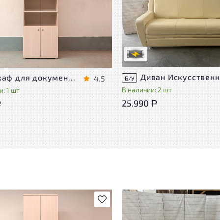
Степень износа находится на с
проверки. Вы можете уточнить
ра присутствуют незначительные
дополнительную информацию 
эксплуатации, не влияющие на
сотрудников магазина
во его использования
В обработке
степень износа
Шкаф для документов Vasanta ЛДСП Дуб Россия
4.5
Б/У
В наличии: 2 шт
: 1 шт
25.990
Р
Р
В избранное