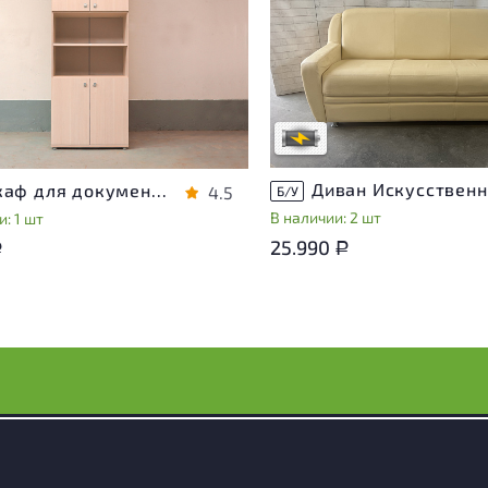
Степень износа находится на с
проверки. Вы можете уточнить
ра присутствуют незначительные
дополнительную информацию 
эксплуатации, не влияющие на
сотрудников магазина
во его использования
В обработке
степень износа
Шкаф для документов Vasanta ЛДСП Дуб Россия
4.5
Б/У
В наличии: 2 шт
: 1 шт
25.990
Р
Р