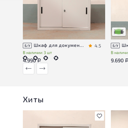
У това
следы 
удобст
Низкая 
Шкаф для документов Металл
4.5
Б/У
Б/У
В наличии: 3 шт
В наличии
4.990
9.690
Р
Хиты
В избранное