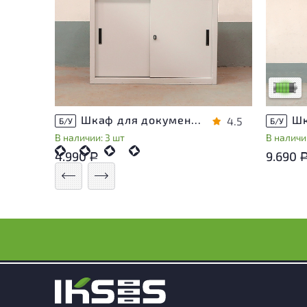
У това
следы 
удобст
Низкая 
Шкаф для документов Металл
4.5
Б/У
Б/У
В наличии: 3 шт
В наличии
4.990
9.690
Р