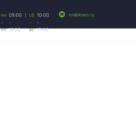
nn@ikses.ru
пн
09:00
|
сб
10:00
-
-
-
-
пт:
19:00
вс:
17:00