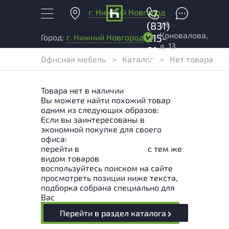
г. Нижний Новгород
+7
ул.
(831)
Коновалова,
215-
Город:
г. Нижний Новгород
д. 13
01-
Офисная мебель
>
Каталог
>
Нет товара
04
Товара нет в наличии
Вы можете найти похожий товар
одним из следующих образов:
Если вы заинтересованы в
экономной покупке для своего
офиса:
перейти в
Раздел каталога
с тем же
видом товаров
воспользуйтесь поиском на сайте
просмотреть позиции ниже текста,
подборка собрана специально для
Вас
Перейти в раздел каталога