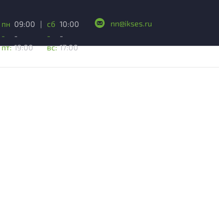
nn@ikses.ru
пн
09:00
|
сб
10:00
-
-
-
-
пт:
19:00
вс:
17:00