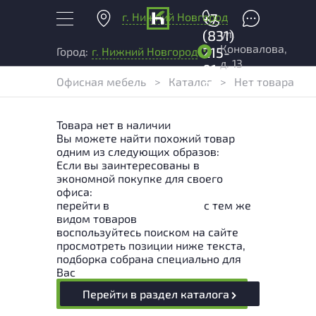
г. Нижний Новгород
+7
ул.
(831)
Коновалова,
215-
Город:
г. Нижний Новгород
д. 13
01-
Офисная мебель
>
Каталог
>
Нет товара
04
Товара нет в наличии
Вы можете найти похожий товар
одним из следующих образов:
Если вы заинтересованы в
экономной покупке для своего
офиса:
перейти в
Раздел каталога
с тем же
видом товаров
воспользуйтесь поиском на сайте
просмотреть позиции ниже текста,
подборка собрана специально для
Вас
Перейти в раздел каталога