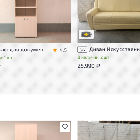
Степень износа находится на с
проверки. Вы можете уточнить
ра присутствуют незначительные
дополнительную информацию 
эксплуатации, не влияющие на
сотрудников магазина
во его использования
В обработке
степень износа
Шкаф для документов Vasanta ЛДСП Дуб Россия
4.5
Б/У
В наличии: 2 шт
: 1 шт
25.990
Р
Р
В избранное