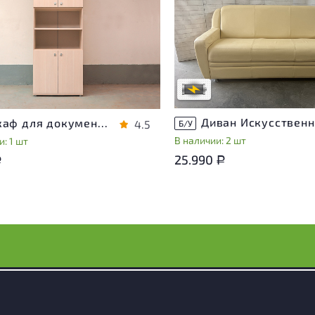
Степень износа находится на с
проверки. Вы можете уточнить
ра присутствуют незначительные
дополнительную информацию 
эксплуатации, не влияющие на
сотрудников магазина
во его использования
В обработке
степень износа
Шкаф для документов Vasanta ЛДСП Дуб Россия
4.5
Б/У
В наличии: 2 шт
: 1 шт
25.990
Р
Р