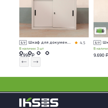
У това
следы 
удобст
Низкая 
Шкаф для документов Металл
4.5
Б/У
Б/У
В наличии: 3 шт
В наличии
4.990
9.690
Р