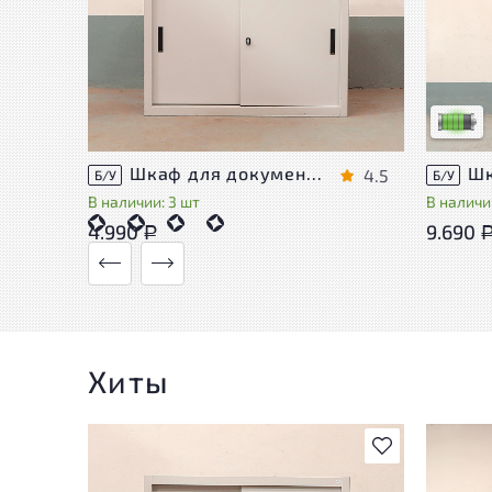
У това
следы 
удобст
Низкая 
Шкаф для документов Металл
4.5
Б/У
Б/У
В наличии: 3 шт
В наличии
4.990
9.690
Р
Хиты
В избранное