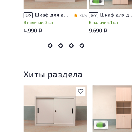
Низкая степень изно
Шкаф для документов Металл
Шкаф для документов Vasanta
4.5
Б/У
Б/У
В наличии: 3 шт
В наличии: 1 шт
4.990
9.690
Р
Р
Хиты раздела
В избранное
У товара присутств
незначительные сле
эксплуатации, не в
на удобство его
использования
Низкая степень из