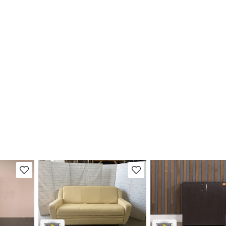
В избранное
В избранное
Степень износа находится на
Степень износа находи
т
стадии проверки. Вы можете
стадии проверки. Вы м
ы
уточнить дополнительную
уточнить дополнитель
яющие
информацию у сотрудников
информацию у сотруд
магазина
магазина