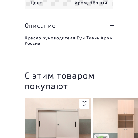
Цвет
Хром, Чёрный
Описание
Кресло руководителя Бун Ткань Хром
Россия
С этим товаром
покупают
В избранное
У товара присутствую
незначительные след
эксплуатации, не вли
на удобство его
использования