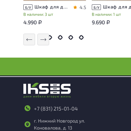
Шкаф для документов Металл
4.5
Б/У
Б/У
В наличии: 3 шт
В наличии: 1 шт
4.990
9.690
Р
Р
+7 (831) 215-01-04
г. Нижний Новгород ул.
Коновалова, д. 13