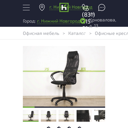
г. Нижний Новгород
+7
ул.
(831)
Коновалова,
215-
Город:
г. Нижний Новгород
д. 13
01-
Офисная мебель
>
Каталог
>
Офисные крес
04