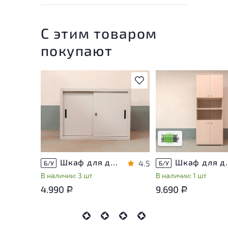
С этим товаром
покупают
В избранное
У товара присутству
незначительные след
эксплуатации, не вл
на удобство его
использования
Низкая степень изн
Шкаф для документов Металл
Шкаф для докуме
4.5
Б/У
Б/У
В наличии: 3 шт
В наличии: 1 шт
4.990
9.690
Р
Р