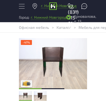
г. Нижний Новгород
+7
ул.
(831)
Коновалова,
215-
Город:
г. Нижний Новгород
д. 13
01-
Офисная мебель
>
Каталог
>
Мебель для пе
04
-41%
Товар может иметь незначительные
повреждения и/или следы эксплуатации,
не влияющие на удобство его
использования
Удовлетворительный износ