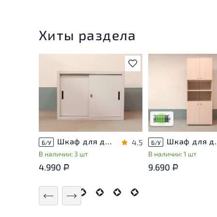
Хиты раздела
В избранное
У товара присутству
незначительные след
эксплуатации, не вл
на удобство его
использования
Низкая степень изн
Шкаф для документов Металл
Шкаф для докуме
4.5
Б/У
Б/У
В наличии: 3 шт
В наличии: 1 шт
4.990
9.690
Р
Р