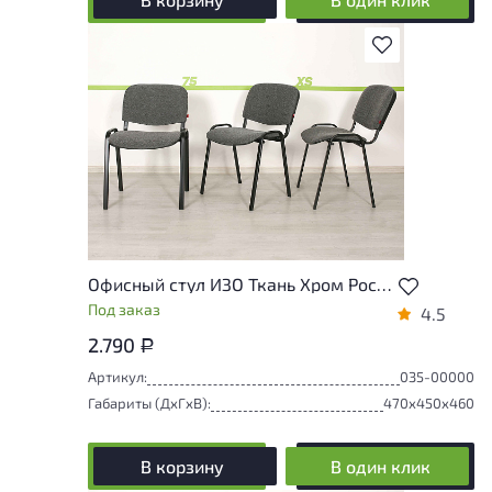
В избранное
Офисный стул ИЗО Ткань Хром Россия
Под заказ
4.5
2.790
Р
Артикул:
035-00000
Габариты (ДxГxВ):
470x450x460
В корзину
В один клик