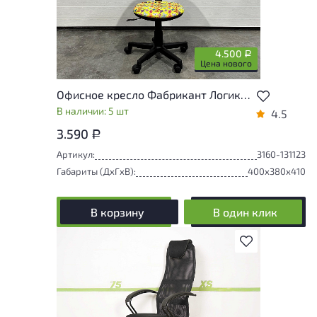
4.500
Р
Цена нового
Офисное кресло Фабрикант Логика Kids Ткань Цвет в ассортименте Россия
В наличии: 5 шт
4.5
3.590
Р
Артикул:
3160-131123
Габариты (ДxГxВ):
400x380x410
В корзину
В один клик
В избранное