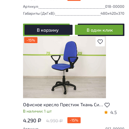
Артикул:
018-00000
Габариты (ДxГxВ):
480x420x370
В корзину
В один клик
-15%
В избранное
Офисное кресло Престиж Ткань Синий Россия
В наличии: 1 шт
4.5
4.290
4.990
-15%
Р
Р
Артикул:
017-00000