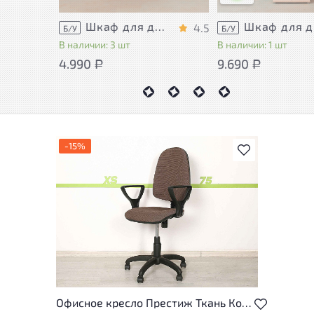
Шкаф для документов Металл
Шка
4.5
Б/У
Б/У
В наличии: 3 шт
В наличии: 1 шт
4.990
9.690
Р
Р
-15%
В избранное
Офисное кресло Престиж Ткань Коричневый Россия