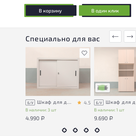
В корзину
В один клик
Специально для вас
В избранное
У товара присутству
незначительные сле
эксплуатации, не в
на удобство его
использования
Низкая степень изн
Шкаф для документов Металл
Шка
4.5
Б/У
Б/У
В наличии: 3 шт
В наличии: 1 шт
4.990
9.690
Р
Р