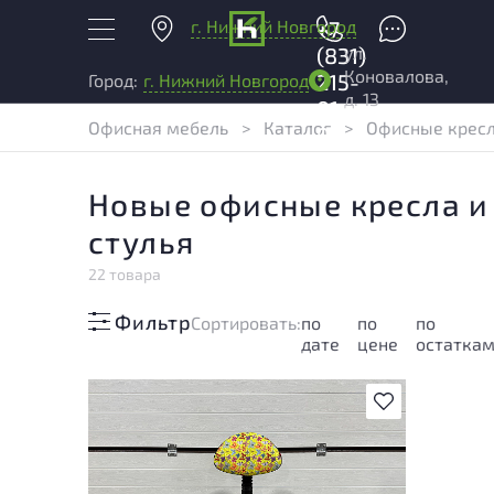
г. Нижний Новгород
+7
ул.
(831)
Коновалова,
215-
Город:
г. Нижний Новгород
д. 13
01-
Офисная мебель
>
Каталог
>
Офисные крес
04
Новые офисные кресла и
стулья
22 товара
Фильтр
Cортировать:
по
по
по
дате
цене
остатка
В избранное