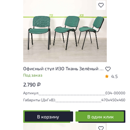
В избранное
Офисный стул ИЗО Ткань Зелёный Россия
Под заказ
4.5
2.790
Р
Артикул:
034-00000
Габариты (ДxГxВ):
470x450x460
В корзину
В один клик
В избранное