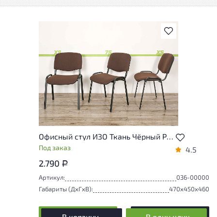
В избранное
Офисный стул ИЗО Ткань Чёрный Россия
Под заказ
4.5
2.790
Р
Артикул:
036-00000
Габариты (ДxГxВ):
470x450x460
В корзину
В один клик