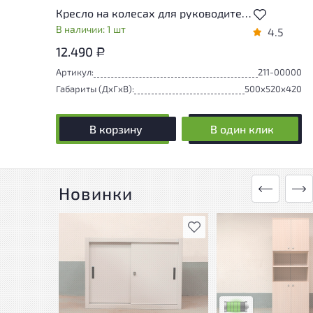
Кресло на колесах для руководителя Атлант Кожзам Бежевый Россия
В наличии: 1 шт
4.5
12.490
Р
Артикул:
211-00000
Габариты (ДxГxВ):
500x520x420
В корзину
В один клик
Новинки
В избранное
У товара присутству
незначительные сле
эксплуатации, не в
на удобство его
использования
Низкая степень изн