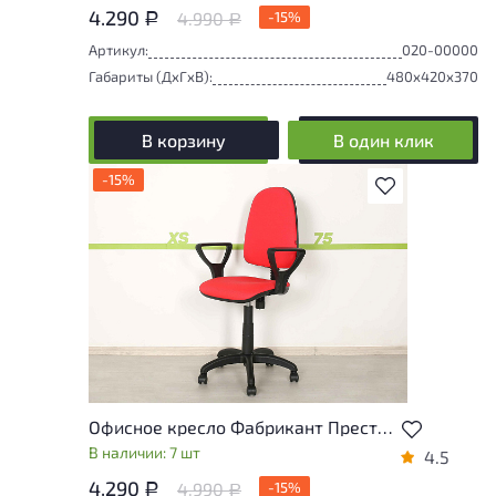
4.290
4.990
-15%
Р
Р
Артикул:
020-00000
Габариты (ДxГxВ):
480x420x370
В корзину
В один клик
-15%
В избранное
Офисное кресло Фабрикант Престиж Ткань Красный Россия
В наличии: 7 шт
4.5
4.290
4.990
-15%
Р
Р