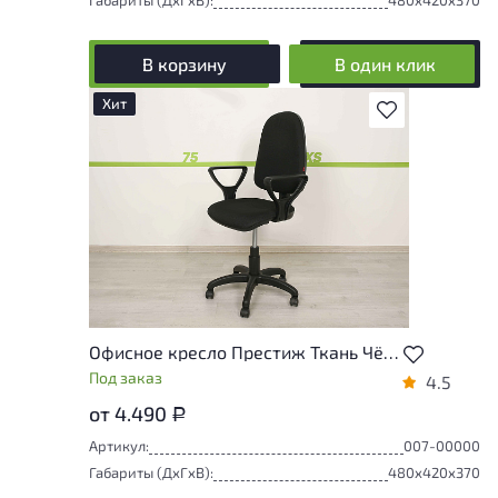
Габариты (ДxГxВ):
480x420x370
В корзину
В один клик
Хит
В избранное
Офисное кресло Престиж Ткань Чёрный Россия
Под заказ
4.5
от 4.490
Р
Артикул:
007-00000
Габариты (ДxГxВ):
480x420x370