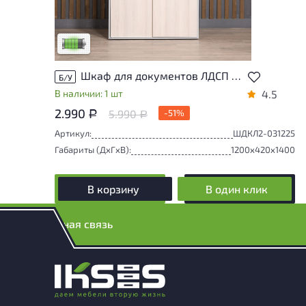
У товара присутствуют незначительные
следы эксплуатации, не влияющие на
удобство его использования
Низкая степень износа
Шкаф для документов ЛДСП Клен
Б/У
В наличии: 1 шт
4.5
2.990
5.990
-51%
Р
Р
Артикул:
ШДКЛ2-031225
Габариты (ДxГxВ):
1200x420x1400
В корзину
В один клик
Обратная связь