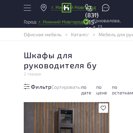
г. Нижний Новгород
+7
ул.
(831)
Коновалова,
215-
Город:
г. Нижний Новгород
д. 13
01-
Офисная мебель
>
Каталог
>
Мебель для ру
04
Шкафы для
руководителя бу
2 товара
Фильтр
Cортировать:
по
по
по
дате
цене
остатка
В избранное