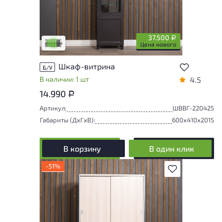
У товара присутствуют незначительные
следы эксплуатации, не влияющие на
удобство его использования
37.500
Р
Низкая степень износа
Цена нового
Шкаф-витрина
Б/У
В наличии: 1 шт
4.5
14.990
Р
Артикул:
ШВВГ-220425
Габариты (ДxГxВ):
600x410x2015
В корзину
В один клик
-51%
В избранное