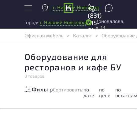
г. Нижний Новгород
+7
ул.
(831)
Коновалова,
215-
Город:
г. Нижний Новгород
д. 13
01-
Офисная мебель
>
Каталог
>
Оборудование 
04
Оборудование для
ресторанов и кафе БУ
0 товаров
Фильтр
Cортировать:
по
по
по
дате
цене
остатка
Сожалеем, но в этом разделе ничего не найдено