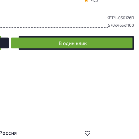
КРТЧ-050126П
570x465x1100
В один клик
 Россия