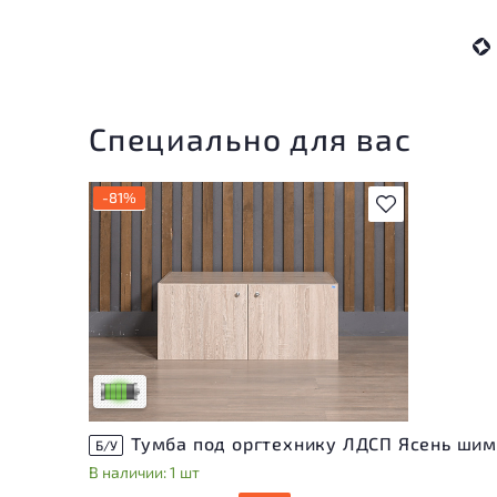
Специально для вас
-81%
В избранное
У товара присутствуют незначительные
следы эксплуатации, не влияющие на
удобство его использования
Низкая степень износа
Тумба под оргтехнику ЛДСП Ясень ши
Б/У
В наличии: 1 шт