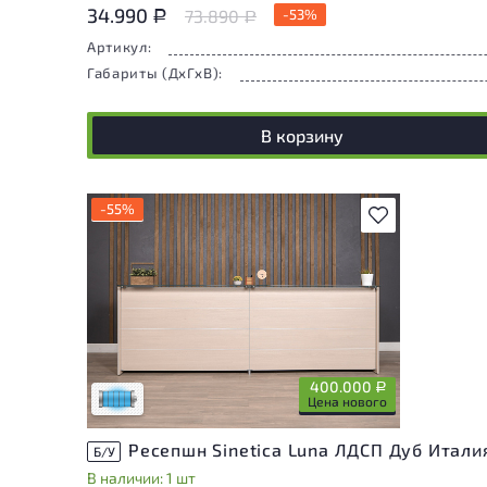
34.990
73.890
-53%
Р
Р
Артикул:
Габариты (ДxГxВ):
В корзину
-55%
В избранное
Состояние товара приближено к новому,
могут присутствовать незначительные
следы эксплуатации
400.000
Р
Низкая степень износа
Цена нового
Ресепшн Sinetica Luna ЛДСП Дуб Итали
Б/У
В наличии: 1 шт