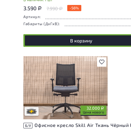
3.590
7.990
-56%
Р
Р
Артикул:
Габариты (ДxГxВ):
В корзину
В избранное
Степень износа находится на стадии
проверки. Вы можете уточнить
дополнительную информацию у
сотрудников магазина
32.000
Р
В обработке
Цена нового
Офисное кресло Skill Air Ткань Чёрный
Б/У