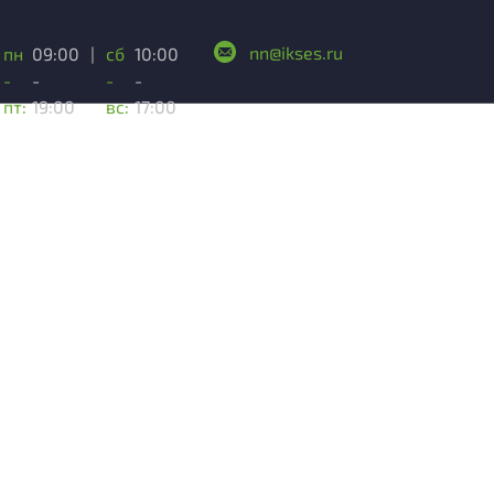
nn@ikses.ru
пн
09:00
|
сб
10:00
-
-
-
-
пт:
19:00
вс:
17:00
Скидки до
90%
на
выборочные
товарные
модели
Количество товара
ограничено.
Подробности уточняйте
у менеджера.