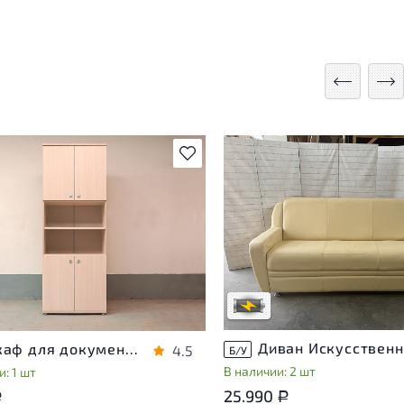
Подробнее
В избранное
Степень износа находится на с
проверки. Вы можете уточнить
ра присутствуют незначительные
дополнительную информацию 
эксплуатации, не влияющие на
сотрудников магазина
во его использования
В обработке
степень износа
Шкаф для документов Vasanta ЛДСП Дуб Россия
4.5
Б/У
В наличии: 2 шт
: 1 шт
25.990
Р
Р