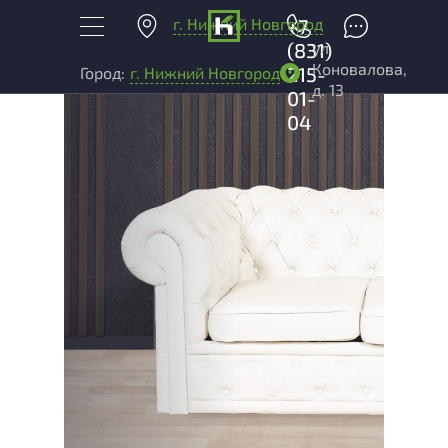
г. Нижний Новгород
+7
ул.
(831)
Коновалова,
215-
Город:
г. Нижний Новгород
д. 13
01-
04