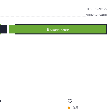
ТОЯШ1-211125
900x640x400
В один клик
я
4.5