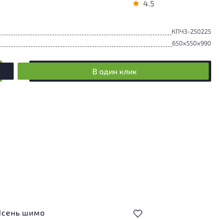
4.5
КПЧ3-250225
650x550x990
В один клик
Ясень шимо