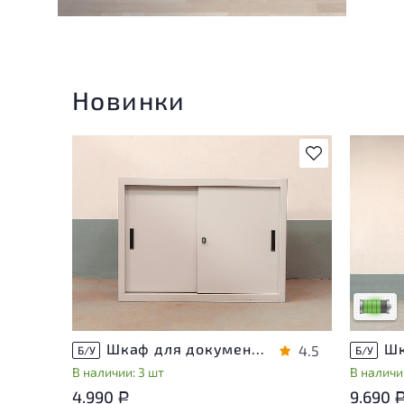
Новинки
В избранное
У това
следы 
удобст
Низкая 
Шкаф для документов Металл
4.5
Б/У
Б/У
В наличии: 3 шт
В наличии
4.990
9.690
Р