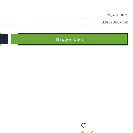
РДБ-010625
3245x800x750
В один клик
4.5