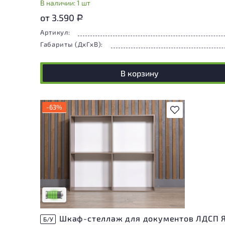
В наличии: 1 шт
от 3.590
Р
Артикул:
Габариты (ДxГxВ):
В корзину
-63%
В избранное
У товара присутствуют незначительные
следы эксплуатации, не влияющие на
удобство его использования
Низкая степень износа
Шкаф-стеллаж для документов ЛДСП 
Б/У