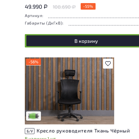
49.990
108.690
-55%
Р
Р
Артикул:
Габариты (ДxГxВ):
В корзину
-56%
В избранное
У товара присутствуют незначительные
следы эксплуатации, не влияющие на
удобство его использования
Низкая степень износа
Кресло руководителя Ткань Чёрный
Б/У
В наличии: 1 шт