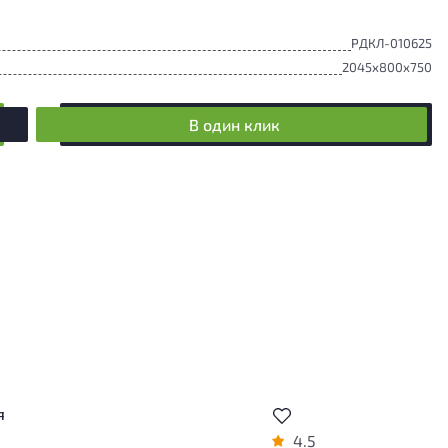
РДКЛ-010625
2045x800x750
В один клик
я
4.5