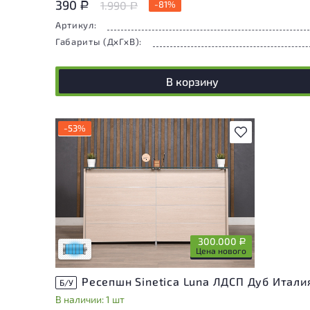
390
1.990
-81%
Р
Р
Артикул:
Габариты (ДxГxВ):
В корзину
-53%
В избранное
Состояние товара приближено к новому,
могут присутствовать незначительные
следы эксплуатации
300.000
Р
Низкая степень износа
Цена нового
Ресепшн Sinetica Luna ЛДСП Дуб Итали
Б/У
В наличии: 1 шт