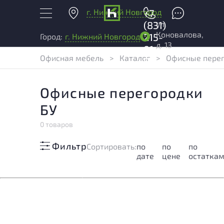
г. Нижний Новгород
+7
ул.
(831)
Коновалова,
215-
Город:
г. Нижний Новгород
д. 13
01-
Офисная мебель
>
Каталог
>
Офисные перег
04
Офисные перегородки
БУ
0 товаров
Фильтр
Cортировать:
по
по
по
дате
цене
остатка
Сожалеем, но в этом разделе ничего не найдено