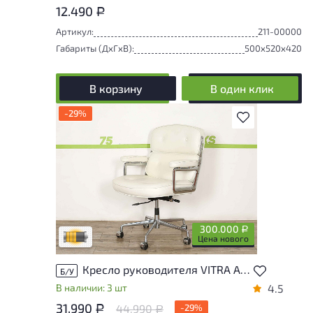
12.490
Р
Артикул:
211-00000
Габариты (ДxГxВ):
500x520x420
В корзину
В один клик
-29%
В избранное
Товар может иметь незначительные
повреждения и/или следы эксплуатации,
не влияющие на удобство его
использования
300.000
Р
Удовлетворительный износ
Цена нового
Кресло руководителя VITRA AG Lobby Chair ES104 Кожа Хром Германия
Б/У
В наличии: 3 шт
4.5
31.990
44.990
-29%
Р
Р