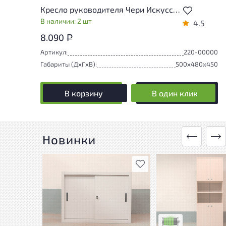
Кресло руководителя Чери Искусственная кожа Бежевый Россия
В наличии: 2 шт
4.5
8.090
Р
Артикул:
220-00000
Габариты (ДxГxВ):
500x480x450
В корзину
В один клик
Новинки
В избранное
У товара присутству
незначительные сле
эксплуатации, не в
на удобство его
использования
Низкая степень изн