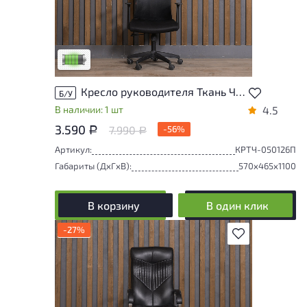
У товара присутствуют незначительные
следы эксплуатации, не влияющие на
удобство его использования
Низкая степень износа
Кресло руководителя Ткань Чёрный
Б/У
В наличии: 1 шт
4.5
3.590
7.990
-56%
Р
Р
Артикул:
КРТЧ-050126П
Габариты (ДxГxВ):
570x465x1100
В корзину
В один клик
-27%
В избранное
Товар может иметь незначительные