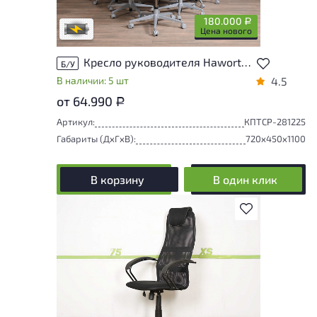
сотрудников магазина
180.000
Р
В обработке
Цена нового
Кресло руководителя Haworth Fern Ткань Серый Германия
Б/У
В наличии: 5 шт
4.5
от 64.990
Р
Артикул:
КПТСР-281225
Габариты (ДxГxВ):
720x450x1100
В корзину
В один клик
В избранное