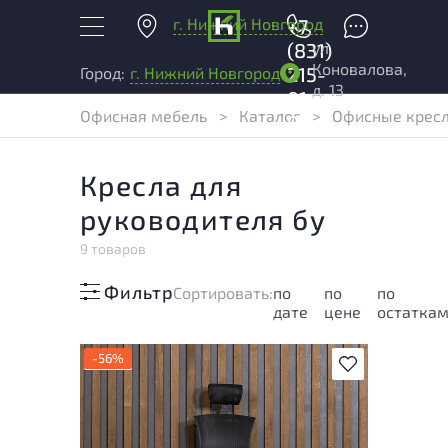
г. Нижний Новгород
+7
ул.
(831)
Коновалова,
215-
Город:
г. Нижний Новгород
д. 13
01-
Офисная мебель
>
Каталог
>
Офисные крес
04
Кресла для
руководителя бу
9 товаров
Фильтр
Cортировать:
по
по
по
дате
цене
остатка
-56%
В избранное