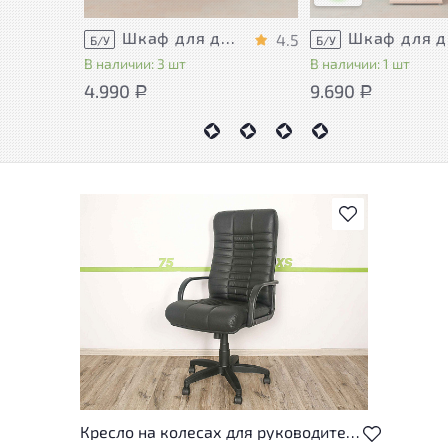
Шкаф для документов Металл
Шка
4.5
Б/У
Б/У
В наличии: 3 шт
В наличии: 1 шт
4.990
9.690
Р
Р
В избранное
Кресло на колесах для руководителя Атлант Кожзам Чёрный Россия