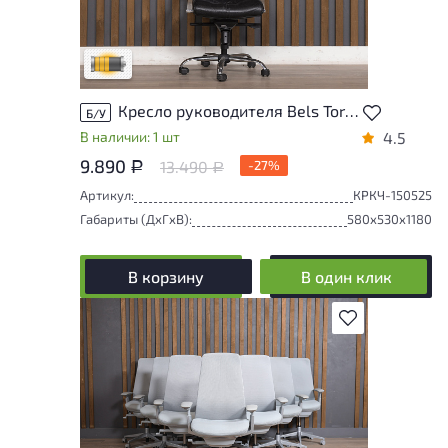
повреждения и/или следы эксплуатации,
не влияющие на удобство его
использования
Удовлетворительный износ
Кресло руководителя Bels Torus Кожа Чёрный Россия
Б/У
В наличии: 1 шт
4.5
9.890
13.490
-27%
Р
Р
Артикул:
КРКЧ-150525
Габариты (ДxГxВ):
580x530x1180
В корзину
В один клик
В избранное
Степень износа находится на стадии
проверки. Вы можете уточнить
дополнительную информацию у