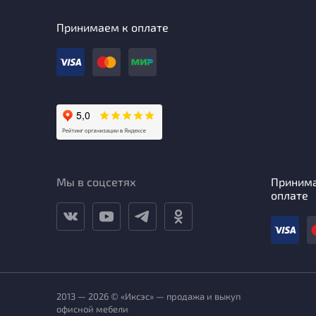
Принимаем к оплате
Мы в соцсетях
Приним
оплате
2013 — 2026 © «Иксэс» — продажа и выкуп
офисной мебели