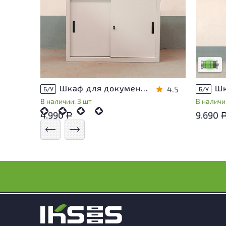
У това
следы 
удобст
Низкая 
Шкаф для документов Металл
4.5
Б/У
Б/У
В наличии: 3 шт
В наличии
4.990
9.690
Р