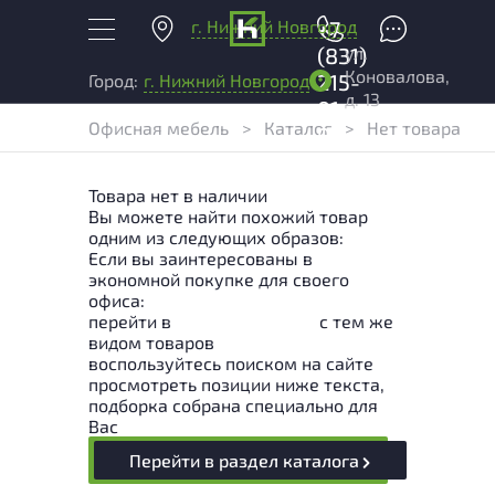
г. Нижний Новгород
+7
ул.
(831)
Коновалова,
215-
Город:
г. Нижний Новгород
д. 13
01-
Офисная мебель
>
Каталог
>
Нет товара
04
Товара нет в наличии
Вы можете найти похожий товар
одним из следующих образов:
Если вы заинтересованы в
экономной покупке для своего
офиса:
перейти в
Раздел каталога
с тем же
видом товаров
воспользуйтесь поиском на сайте
просмотреть позиции ниже текста,
подборка собрана специально для
Вас
Перейти в раздел каталога