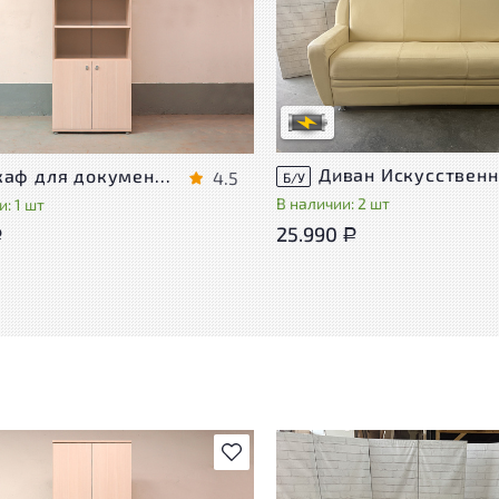
Степень износа находится на с
проверки. Вы можете уточнить
ра присутствуют незначительные
дополнительную информацию 
эксплуатации, не влияющие на
сотрудников магазина
во его использования
В обработке
степень износа
Шкаф для документов Vasanta ЛДСП Дуб Россия
4.5
Б/У
В наличии: 2 шт
: 1 шт
25.990
Р
Р
В избранное