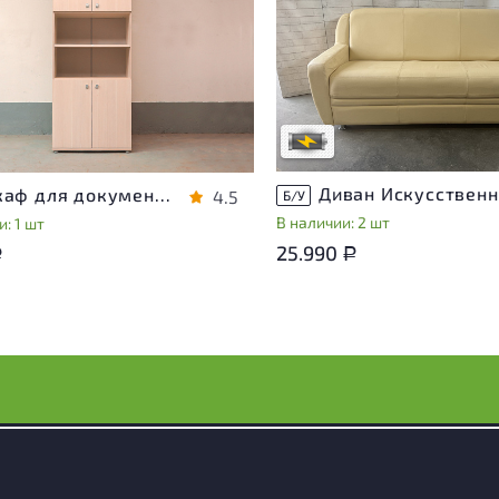
Степень износа находится на с
проверки. Вы можете уточнить
ра присутствуют незначительные
дополнительную информацию 
эксплуатации, не влияющие на
сотрудников магазина
во его использования
В обработке
степень износа
Шкаф для документов Vasanta ЛДСП Дуб Россия
4.5
Б/У
В наличии: 2 шт
: 1 шт
25.990
Р
Р