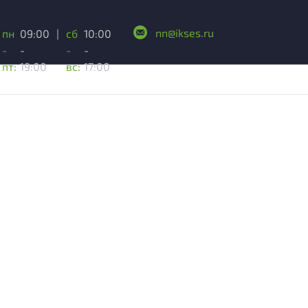
nn@ikses.ru
пн
09:00
|
сб
10:00
-
-
-
-
пт:
19:00
вс:
17:00