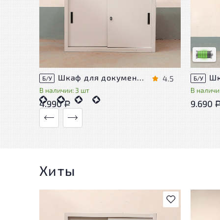
У това
следы 
удобст
Низкая 
Шкаф для документов Металл
4.5
Б/У
Б/У
В наличии: 3 шт
В наличии
4.990
9.690
Р
Хиты
В избранное