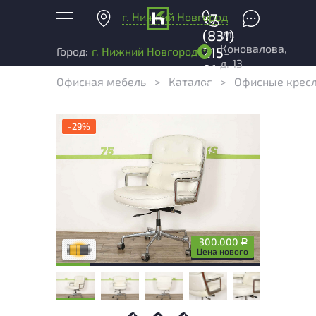
г. Нижний Новгород
+7
ул.
(831)
Коновалова,
215-
Город:
г. Нижний Новгород
д. 13
01-
Офисная мебель
>
Каталог
>
Офисные крес
04
-29%
Товар может иметь незначительные
повреждения и/или следы эксплуатации,
не влияющие на удобство его
использования
300.000
Р
Удовлетворительный износ
Цена нового