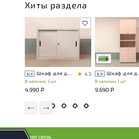
Хиты раздела
В избранное
У товара присутству
незначительные след
эксплуатации, не вл
на удобство его
использования
Низкая степень изн
Шкаф для документов Металл
Шкаф для докуме
4.5
Б/У
Б/У
В наличии: 3 шт
В наличии: 1 шт
4.990
9.690
Р
Р
Обратная связь