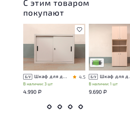
С этим товаром
покупают
В избранное
У товара присутству
незначительные след
эксплуатации, не вл
на удобство его
использования
Низкая степень изн
Шкаф для документов Металл
Шкаф для докуме
4.5
Б/У
Б/У
В наличии: 3 шт
В наличии: 1 шт
4.990
9.690
Р
Р