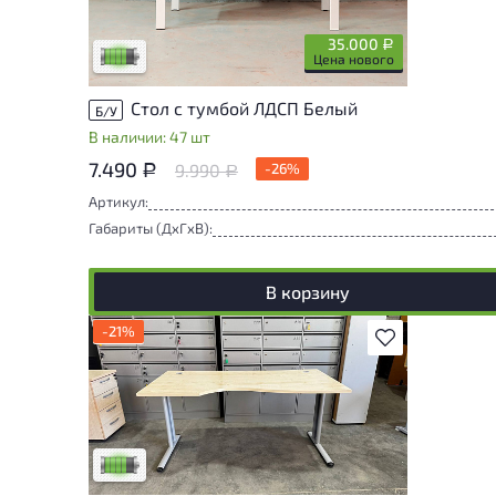
следы эксплуатации, не влияющие на
удобство его использования
35.000
Р
Низкая степень износа
Цена нового
Стол с тумбой ЛДСП Белый
Б/У
В наличии: 47 шт
7.490
9.990
-26%
Р
Р
Артикул:
Габариты (ДxГxВ):
В корзину
-21%
В избранное
У товара присутствуют незначительные
следы эксплуатации, не влияющие на
удобство его использования
Низкая степень износа