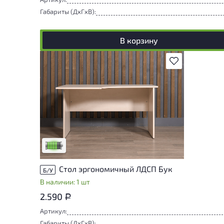
Габариты (ДxГxВ):
В корзину
В избранное
У товара присутствуют незначительные
следы эксплуатации, не влияющие на
удобство его использования
Низкая степень износа
Стол эргономичный ЛДСП Бук
Б/У
В наличии: 1 шт
2.590
Р
Артикул:
Габариты (ДxГxВ):