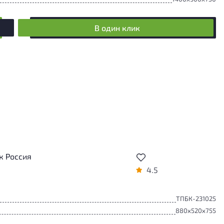
В один клик
к Россия
4.5
ТПБК-231025
880x520x755