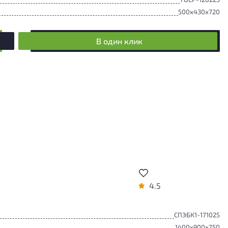
500x430x720
В один клик
4.5
СПЭБК1-171025
1400x900x750