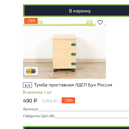
В корзину
-73%
В избранное
Товар может иметь незначительные
повреждения и/или следы эксплуатации,
не влияющие на удобство его
использования
Удовлетворительный износ
Тумба приставная ЛДСП Бук Россия
Б/У
В наличии: 1 шт
490
1.790
-73%
Р
Р
Артикул:
Габариты (ДxГxВ):