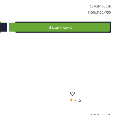
СЭЯШ-160526
1400x1100x750
В один клик
4.5
ТОСР-120225