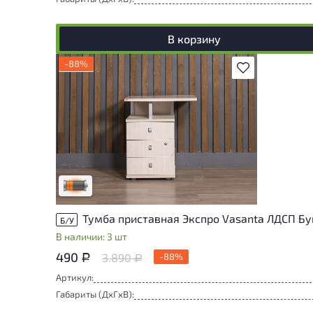
В корзину
-88%
В избранное
Товар имеет повреждения и/или следы
эксплуатации, влияющие на внешний вид
и удобство его использования
Высокая степень износа
Тумба приставная Экспро Vasanta ЛДСП Бу
Б/У
В наличии: 3 шт
490
3.890
-88%
Р
Р
Артикул:
Габариты (ДxГxВ):