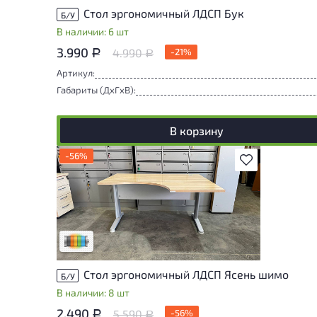
Стол эргономичный ЛДСП Бук
Б/У
В наличии: 6 шт
3.990
4.990
-21%
Р
Р
Артикул:
Габариты (ДxГxВ):
В корзину
-56%
В избранное
Товар представлен с разной степенью
износа. От состояния, приближенного к
новому, до повреждений, влияющих на
удобство его использования. Подробнее
об износе в разделе характеристики.
Разная степень износа
Стол эргономичный ЛДСП Ясень шимо
Б/У
В наличии: 8 шт
2.490
5.590
-56%
Р
Р