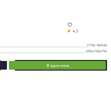
4.5
СТПБ-160426
1200x700x750
В один клик