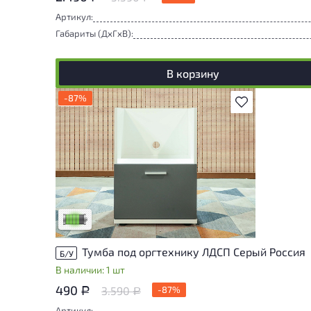
Артикул:
Габариты (ДxГxВ):
В корзину
-87%
В избранное
У товара присутствуют незначительные
следы эксплуатации, не влияющие на
удобство его использования
Низкая степень износа
Тумба под оргтехнику ЛДСП Серый Россия
Б/У
В наличии: 1 шт
490
3.590
-87%
Р
Р
Артикул: