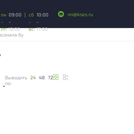
nn@ikses.ru
пн
09:00
|
сб
10:00
-
-
-
-
пт:
19:00
вс:
17:00
рсонала бу
у
Выводить
24
48
72
м
по: