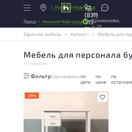
г. Нижний Новгород
+7
ул.
(831)
Коновалова,
215-
Город:
г. Нижний Новгород
д. 13
01-
Офисная мебель
>
Каталог
>
Мебель для пе
04
Мебель для персонала б
113 товаров
Фильтр
Cортировать:
по
по
по
дате
цене
остатка
-26%
В избранное
У товара присутствуют незначительные