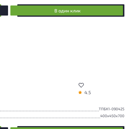
В один клик
4.5
ТПБК1-090425
400x450x700