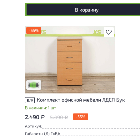
В корзину
-55%
В избранное
У товара присутствуют незначительные
следы эксплуатации, не влияющие на
удобство его использования
Низкая степень износа
Комплект офисной мебели ЛДСП Бук
Б/У
В наличии: 1 шт
2.490
5.490
-55%
Р
Р
Артикул:
Габариты (ДxГxВ):