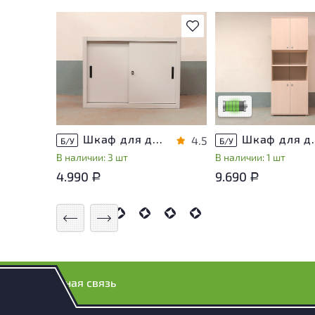
В избранное
У товара присутству
незначительные след
эксплуатации, не вл
на удобство его
использования
Низкая степень изн
Шкаф для документов Металл
Шкаф для докуме
4.5
Б/У
Б/У
В наличии: 3 шт
В наличии: 1 шт
4.990
9.690
Р
Р
Обратная связь