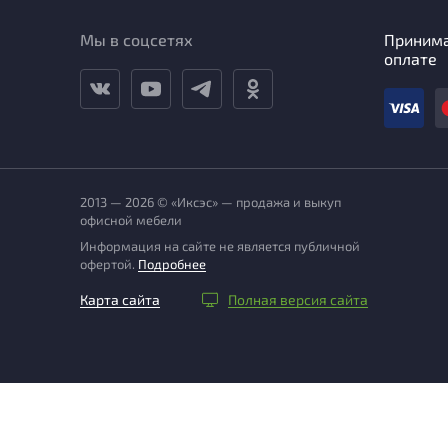
Мы в соцсетях
Приним
оплате
2013 — 2026 © «Иксэс» — продажа и выкуп
офисной мебели
Информация на сайте не является публичной
офертой.
Подробнее
Карта сайта
Полная версия сайта