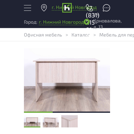
г. Нижний Новгород
+7
ул.
(831)
Коновалова,
215-
Город:
г. Нижний Новгород
д. 13
01-
Офисная мебель
>
Каталог
>
Мебель для пе
04