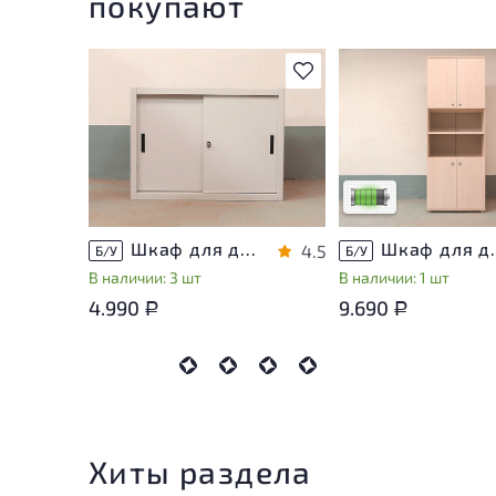
покупают
В избранное
У товара присутству
незначительные след
эксплуатации, не вл
на удобство его
использования
Низкая степень изн
Шкаф для документов Металл
Шкаф для докуме
4.5
Б/У
Б/У
В наличии: 3 шт
В наличии: 1 шт
4.990
9.690
Р
Р
Хиты раздела