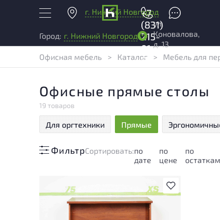
г. Нижний Новгород
+7
ул.
(831)
Коновалова,
215-
Город:
г. Нижний Новгород
д. 13
01-
Офисная мебель
>
Каталог
>
Мебель для пе
04
Офисные прямые столы
19 товаров
Для оргтехники
Прямые
Эргономичны
Фильтр
Cортировать:
по
по
по
дате
цене
остатка
В избранное