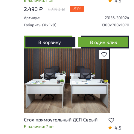
В наличии: 1 шт
4.5
2.490
4.990
-51%
Р
Р
Артикул:
23156-301024
Габариты (ДxГxВ):
1300x700x1070
В корзину
В один клик
В избранное
Стол прямоугольный ДСП Серый
В наличии: 7 шт
4.5