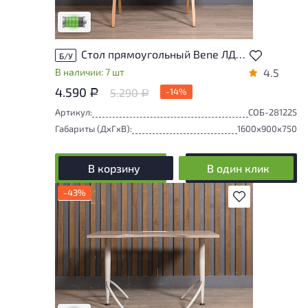
Низкая степень износа
Стол прямоугольный Bene ЛДСП Белый Импорт
Б/У
В наличии: 7 шт
4.5
4.590
5.290
-14%
Р
Р
Артикул:
СОБ-281225
Габариты (ДxГxВ):
1600x900x750
В корзину
В один клик
-43%
В избранное
Степень износа находится на стадии
проверки. Вы можете уточнить
дополнительную информацию у
сотрудников магазина