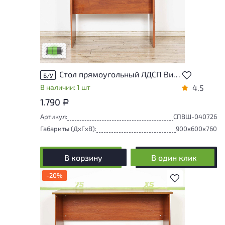
У товара присутствуют незначительные
следы эксплуатации, не влияющие на
удобство его использования
Низкая степень износа
Стол прямоугольный ЛДСП Вишня
Б/У
В наличии: 1 шт
4.5
1.790
Р
Артикул:
СПВШ-040726
Габариты (ДxГxВ):
900x600x760
В корзину
В один клик
-20%
В избранное