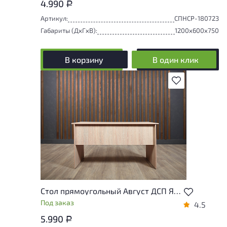
4.990
Р
Артикул:
СПНСР-180723
Габариты (ДxГxВ):
1200x600x750
В корзину
В один клик
В избранное
Стол прямоугольный Август ДСП Ясень шимо Россия
Под заказ
4.5
5.990
Р