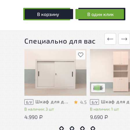
В корзину
В один клик
Специально для вас
В избранное
У товара присутству
незначительные сле
эксплуатации, не в
на удобство его
использования
Низкая степень изн
Шкаф для документов Металл
Шка
4.5
Б/У
Б/У
В наличии: 3 шт
В наличии: 1 шт
4.990
9.690
Р
Р