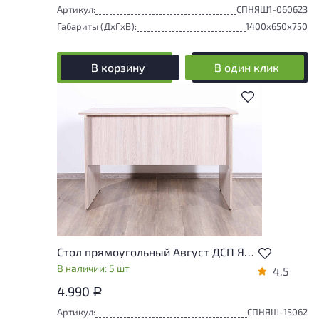
Артикул:
СПНЯШ1-060623
Габариты (ДxГxВ):
1400x650x750
В корзину
В один клик
В избранное
Стол прямоугольный Август ДСП Ясень шимо Россия
В наличии: 5 шт
4.5
4.990
Р
Артикул:
СПНЯШ-15062