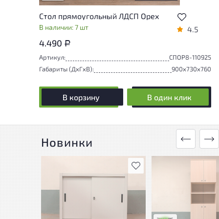
Стол прямоугольный ЛДСП Орех
В наличии: 7 шт
4.5
4.490
Р
Артикул:
СПОР8-110925
Габариты (ДxГxВ):
900x730x760
В корзину
В один клик
Новинки
В избранное
У товара присутству
незначительные сле
эксплуатации, не в
на удобство его
использования