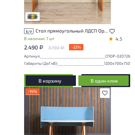
использования. Подробнее об износе в
разделе характеристики.
Разная степень износа
Стол прямоугольный ЛДСП Орех
Б/У
В наличии: 7 шт
4.5
2.490
3.190
-22%
Р
Р
Артикул:
СПОР-020726
Габариты (ДxГxВ):
1200x700x750
В корзину
В один клик
-14%
В избранное
У товара присутствуют незначительные
следы эксплуатации, не влияющие на
удобство его использования