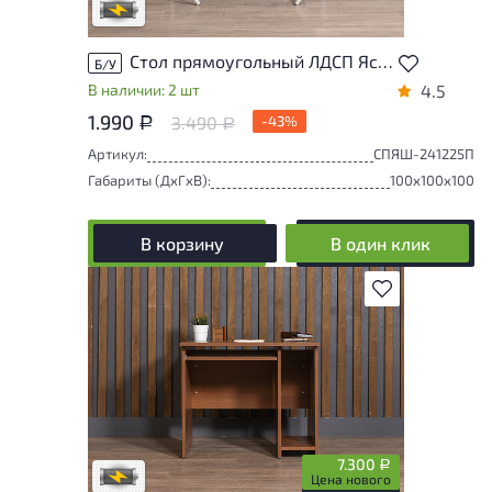
В обработке
Стол прямоугольный ЛДСП Ясень шимо
Б/У
В наличии: 2 шт
4.5
1.990
3.490
-43%
Р
Р
Артикул:
СПЯШ-241225П
Габариты (ДxГxВ):
100x100x100
В корзину
В один клик
В избранное
Степень износа находится на стадии
проверки. Вы можете уточнить
дополнительную информацию у
сотрудников магазина
7.300
Р
В обработке
Цена нового