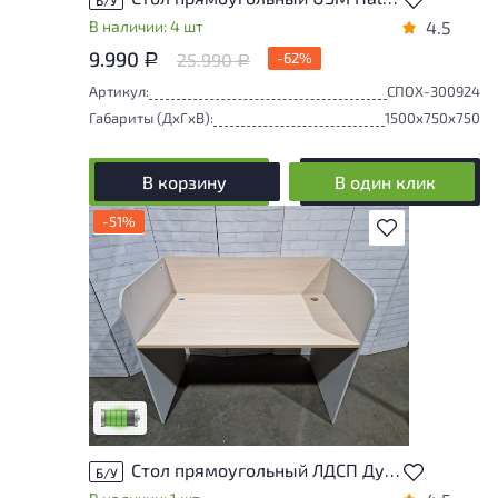
В наличии: 4 шт
4.5
9.990
25.990
-62%
Р
Р
Артикул:
СПОХ-300924
Габариты (ДxГxВ):
1500x750x750
В корзину
В один клик
-51%
В избранное
У товара присутствуют незначительные
следы эксплуатации, не влияющие на
удобство его использования
Низкая степень износа
Стол прямоугольный ЛДСП Дуб Россия
Б/У