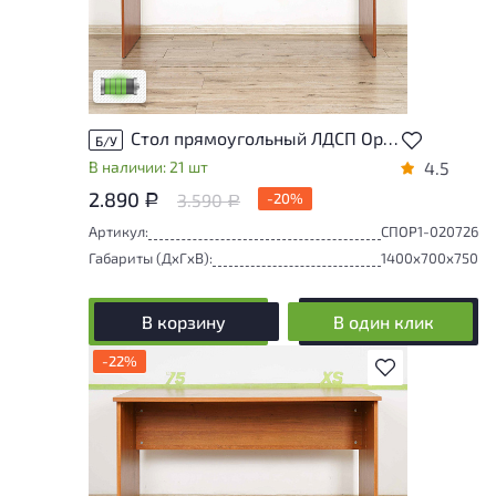
У товара присутствуют незначительные
следы эксплуатации, не влияющие на
удобство его использования
Низкая степень износа
Стол прямоугольный ЛДСП Орех
Б/У
В наличии: 21 шт
4.5
2.890
3.590
-20%
Р
Р
Артикул:
СПОР1-020726
Габариты (ДxГxВ):
1400x700x750
В корзину
В один клик
-22%
В избранное
Товар представлен с разной степенью
износа. От незначительных следов
эксплуатации до мелких повреждений, не
влияющих на удобство его