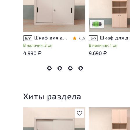
незначительные след
эксплуатации, не вл
на удобство его
использования
Низкая степень изн
Шкаф для документов Металл
Шкаф для докуме
4.5
Б/У
Б/У
В наличии: 3 шт
В наличии: 1 шт
4.990
9.690
Р
Р
Хиты раздела
В избранное
У товара присутству
незначительные след
эксплуатации, не вл