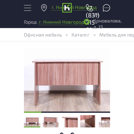
г. Нижний Новгород
+7
ул.
(831)
Коновалова,
215-
Город:
г. Нижний Новгород
д. 13
01-
Офисная мебель
>
Каталог
>
Мебель для пе
04