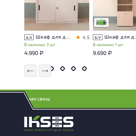
эксплуатации, не вл
на удобство его
использования
Низкая степень изн
Шкаф для документов Металл
Шкаф для докуме
4.5
Б/У
Б/У
В наличии: 3 шт
В наличии: 1 шт
4.990
9.690
Р
Р
Обратная связь