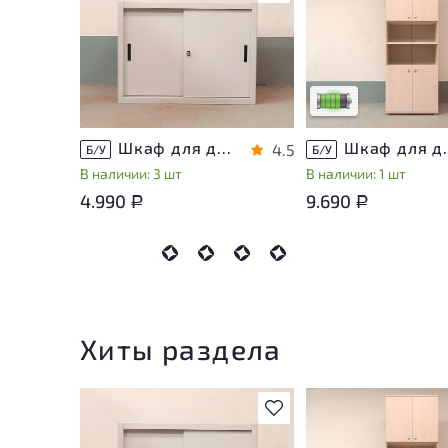
У товара присутству
незначительные след
эксплуатации, не вл
на удобство его
использования
Низкая степень изн
Шкаф для документов Металл
Шкаф для докуме
4.5
Б/У
Б/У
В наличии: 3 шт
В наличии: 1 шт
4.990
9.690
Р
Р
Хиты раздела
В избранное
У товара присутству
незначительные след