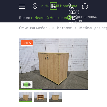
г. Нижний Новгород
+7
ул.
(831)
Коновалова,
215-
Город:
г. Нижний Новгород
д. 13
01-
Офисная мебель
>
Каталог
>
Мебель для пе
04
-86%
У товара присутствуют незначительные
следы эксплуатации, не влияющие на
удобство его использования
Низкая степень износа