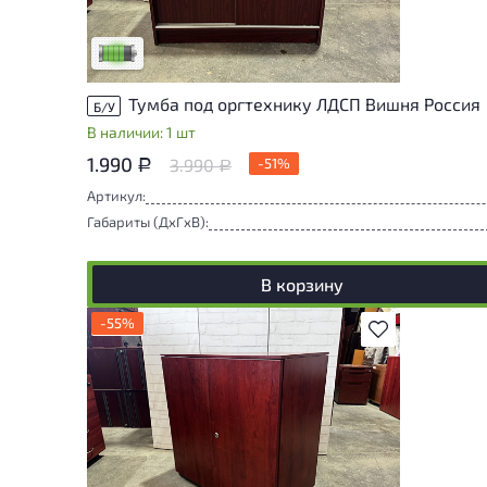
следы эксплуатации, не влияющие на
удобство его использования
Низкая степень износа
Тумба под оргтехнику ЛДСП Вишня Россия
Б/У
В наличии: 1 шт
1.990
3.990
-51%
Р
Р
Артикул:
Габариты (ДxГxВ):
В корзину
-55%
В избранное
У товара присутствуют незначительные
следы эксплуатации, не влияющие на
удобство его использования