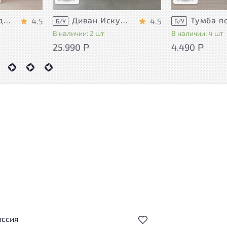
Диван Искусственная кожа Бежевый
Шкаф для документов Vasanta ЛДСП Дуб Россия
4.5
4.5
Б/У
Б/У
В наличии: 2 шт
В наличии: 4 шт
25.990
4.490
Р
Р
оссия