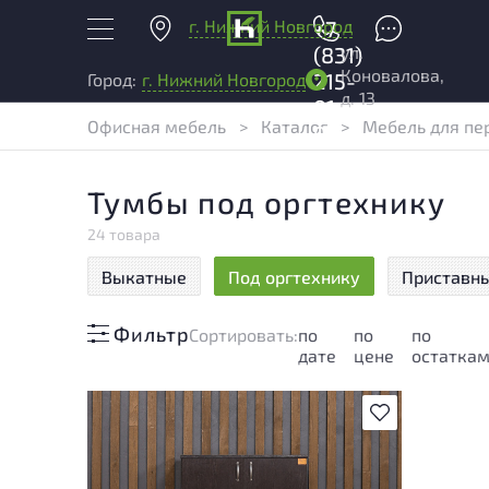
г. Нижний Новгород
+7
ул.
(831)
Коновалова,
215-
Город:
г. Нижний Новгород
д. 13
01-
Офисная мебель
>
Каталог
>
Мебель для пе
04
Тумбы под оргтехнику
24 товара
Выкатные
Под оргтехнику
Приставн
Фильтр
Cортировать:
по
по
по
дате
цене
остатка
В избранное