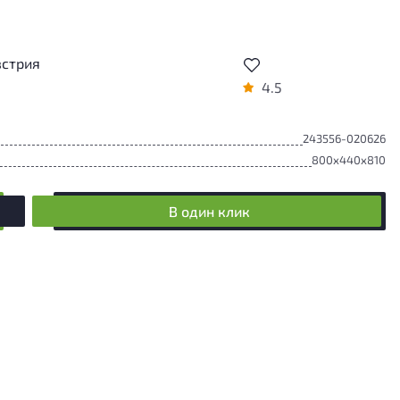
встрия
4.5
243556-020626
800x440x810
В один клик