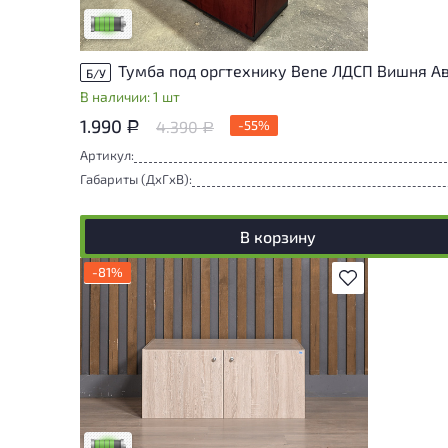
Низкая степень износа
Тумба под оргтехнику Bene ЛДСП Вишня А
Б/У
В наличии: 1 шт
1.990
4.390
-55%
Р
Р
Артикул:
Габариты (ДxГxВ):
В корзину
-81%
В избранное
У товара присутствуют незначительные
следы эксплуатации, не влияющие на
удобство его использования
Низкая степень износа