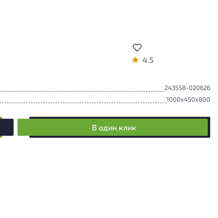
4.5
243558-020626
1000x450x800
В один клик