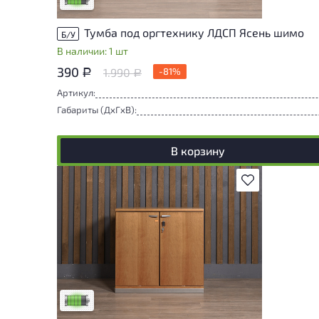
Тумба под оргтехнику ЛДСП Ясень шимо
Б/У
В наличии: 1 шт
390
1.990
-81%
Р
Р
Артикул:
Габариты (ДxГxВ):
В корзину
В избранное
У товара присутствуют незначительные
следы эксплуатации, не влияющие на
удобство его использования
Низкая степень износа