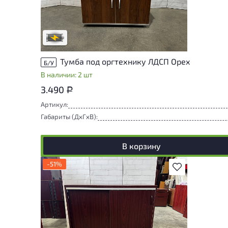
проверки. Вы можете уточнить
дополнительную информацию у
сотрудников магазина
В обработке
Тумба под оргтехнику ЛДСП Орех
Б/У
В наличии: 2 шт
3.490
Р
Артикул:
Габариты (ДxГxВ):
В корзину
-51%
В избранное
У товара присутствуют незначительные