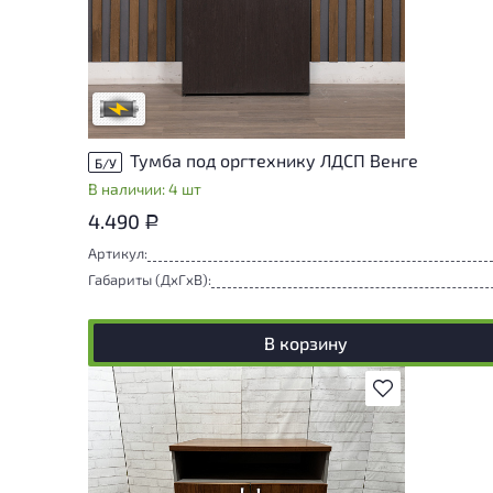
Степень износа находится на стадии
проверки. Вы можете уточнить
дополнительную информацию у
сотрудников магазина
В обработке
Тумба под оргтехнику ЛДСП Венге
Б/У
В наличии: 4 шт
4.490
Р
Артикул:
Габариты (ДxГxВ):
В корзину
В избранное
Степень износа находится на стадии