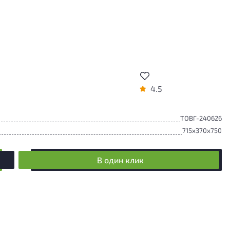
4.5
ТОВГ-240626
715x370x750
В один клик