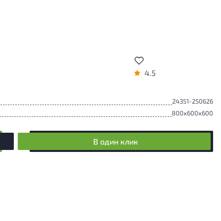
4.5
24351-250626
800x600x600
В один клик