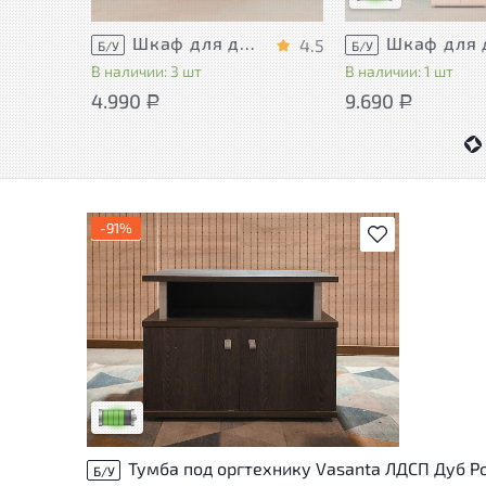
Шкаф для документов Металл
4.5
Б/У
Б/У
В наличии: 3 шт
В наличии: 1 шт
4.990
9.690
Р
Р
-91%
В избранное
У товара присутствуют незначительные
следы эксплуатации, не влияющие на
удобство его использования
Низкая степень износа
Тумба под оргтехнику Vasanta ЛДСП Дуб Р
Б/У