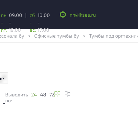
nn@ikses.ru
пн
09:00
|
сб
10:00
-
-
-
-
пт:
19:00
вс:
17:00
рсонала бу
>
Офисные тумбы бу
>
Тумбы под оргтехни
ые
Выводить
24
48
72
м
по: