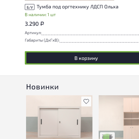
Тумба под оргтехнику ЛДСП Ольха
Б/У
В наличии: 1 шт
3.290
Р
Артикул:
Габариты (ДxГxВ):
В корзину
Новинки
В избранное
У товара присутст
незначительные сл
эксплуатации, не 
на удобство его
использования
Низкая степень из