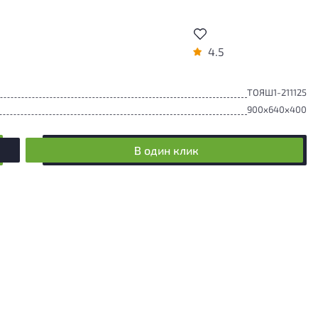
4.5
ТОЯШ1-211125
900x640x400
В один клик