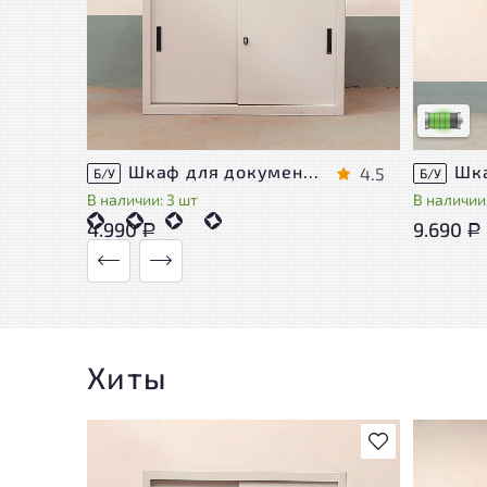
У товара
следы эк
удобство
Низкая с
Шкаф для документов Металл
4.5
Б/У
Б/У
В наличии: 3 шт
В наличии:
4.990
9.690
Р
Р
Хиты
В избранное