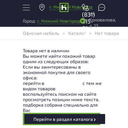
г. Нижний Новгород
+7
ул.
(831)
Коновалова,
215-
Город:
г. Нижний Новгород
д. 13
01-
Офисная мебель
>
Каталог
>
Нет товара
04
Товара нет в наличии
Вы можете найти похожий товар
одним из следующих образов:
Если вы заинтересованы в
экономной покупке для своего
офиса:
перейти в
Раздел каталога
с тем же
видом товаров
воспользуйтесь поиском на сайте
просмотреть позиции ниже текста,
подборка собрана специально для
Вас
Перейти в раздел каталога