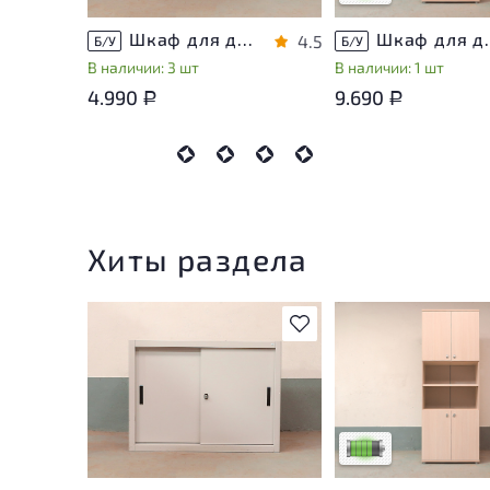
Шкаф для документов Металл
Шкаф для докуме
4.5
Б/У
Б/У
В наличии: 3 шт
В наличии: 1 шт
4.990
9.690
Р
Р
Хиты раздела
В избранное
У товара присутству
незначительные след
эксплуатации, не вл
на удобство его
использования
Низкая степень изн