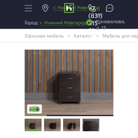
г. Нижний Новгород
+7
ул.
(831)
Коновалова,
215-
Город:
г. Нижний Новгород
д. 13
01-
Офисная мебель
>
Каталог
>
Мебель для пе
04
У товара присутствуют незначительные
следы эксплуатации, не влияющие на
удобство его использования
Низкая степень износа