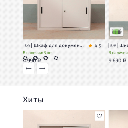
У товара
следы эк
удобство
Низкая с
Шкаф для документов Металл
4.5
Б/У
Б/У
В наличии: 3 шт
В наличии:
4.990
9.690
Р
Р
Хиты
В избранное