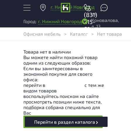
г. Нижний Новгород
+7
ул.
(831)
Коновалова,
215-
Город:
г. Нижний Новгород
д. 13
01-
Офисная мебель
>
Каталог
>
Нет товара
04
Товара нет в наличии
Вы можете найти похожий товар
одним из следующих образов:
Если вы заинтересованы в
экономной покупке для своего
офиса:
перейти в
Раздел каталога
с тем же
видом товаров
воспользуйтесь поиском на сайте
просмотреть позиции ниже текста,
подборка собрана специально для
Вас
Перейти в раздел каталога