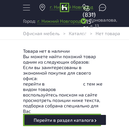
г. Нижний Новгород
+7
ул.
(831)
Коновалова,
215-
Город:
г. Нижний Новгород
д. 13
01-
Офисная мебель
>
Каталог
>
Нет товара
04
Товара нет в наличии
Вы можете найти похожий товар
одним из следующих образов:
Если вы заинтересованы в
экономной покупке для своего
офиса:
перейти в
Раздел каталога
с тем же
видом товаров
воспользуйтесь поиском на сайте
просмотреть позиции ниже текста,
подборка собрана специально для
Вас
Перейти в раздел каталога