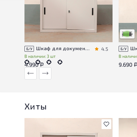
У това
следы 
удобст
Низкая 
Шкаф для документов Металл
4.5
Б/У
Б/У
В наличии: 3 шт
В наличии
4.990
9.690
Р
Хиты
В избранное