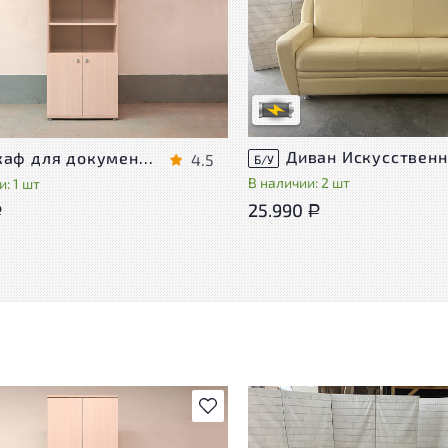
Степень износа находится на с
проверки. Вы можете уточнить
ра присутствуют незначительные
дополнительную информацию 
эксплуатации, не влияющие на
сотрудников магазина
во его использования
В обработке
степень износа
Шкаф для документов Vasanta ЛДСП Дуб Россия
4.5
Б/У
В наличии: 2 шт
: 1 шт
25.990
Р
Р
В избранное