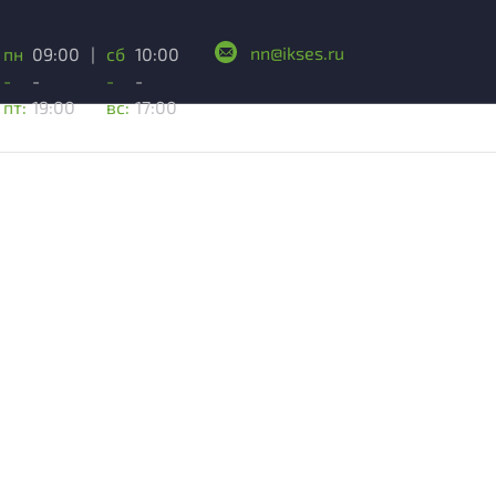
nn@ikses.ru
пн
09:00
|
сб
10:00
-
-
-
-
пт:
19:00
вс:
17:00