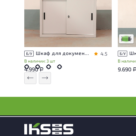
У това
следы 
удобст
Низкая 
Шкаф для документов Металл
4.5
Б/У
Б/У
В наличии: 3 шт
В наличии
4.990
9.690
Р