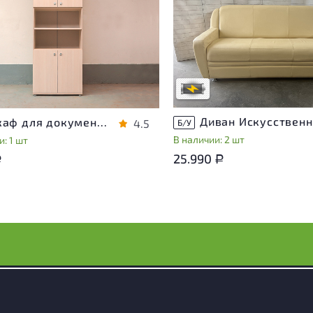
Степень износа находится на с
проверки. Вы можете уточнить
ра присутствуют незначительные
дополнительную информацию 
эксплуатации, не влияющие на
сотрудников магазина
во его использования
В обработке
степень износа
Шкаф для документов Vasanta ЛДСП Дуб Россия
4.5
Б/У
В наличии: 2 шт
: 1 шт
25.990
Р
Р